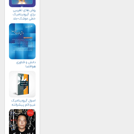
روش های تقریبی
برای آیرودینامیک
خطی موشک-جلد
نخست
دانش و فناوری
هوافضا
اصول آيروديناميک
غيردائم پيشرفته