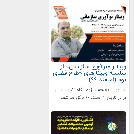
وﺑﯿﻨﺎر «ﻧﻮآوری ﺳﺎزﻣﺎﻧﯽ» از
ﺳﻠﺴﻠﻪ وﺑﯿﻨﺎرﻫﺎی «ﻃﺮح ﻓﻀﺎی
ﻧﻮ» (اسفند ۹۹)
این وبینار به همت پژوهشگاه فضایی ایران
در در ﺗﺎرﯾﺦ ۱۳ اﺳﻔﻨﺪ ۹۹ برگزار می‌شود.