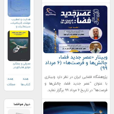
هدايت و تعقيب
موشك (ديناميك،
سينماتيك و
كنترل)
وبینار «عصر جدید فضا،
چالش‌ها و فرصت‌ها» (۶ مرداد
معرفی و عملكرد
۹۹)
موتور هلیكوپتر
پژوهشگاه فضایی ایران در نظر دارد وبیناری
همه
همه
با عنوان "عصر جدید فضا، چالش‌ها و
کتاب‌ها
مجلات
فرصت‌ها" در تاریخ ۶ مرداد ۹۹ برگزار نماید.
دیوار هوافضا