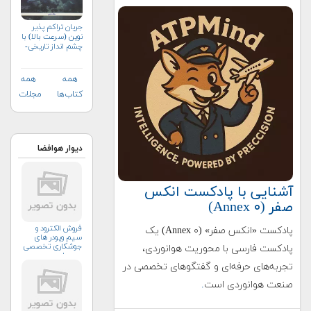
جریان تراکم پذیر
نوین (سرعت بالا) با
چشم انداز تاریخی-
جلد دوم
همه
همه
کتاب‌ها
مجلات
دیوار هوافضا
آشنایی با پادکست انکس
صفر (Annex ۰)
فروش الکترود و
پادکست «انکس صفر» (Annex ۰) یک
سیم وپودر های
جوشکاری تخصصی
پادکست فارسی با محوریت هوانوردی،
ومعمولی
تجربه‌های حرفه‌ای و گفتگوهای تخصصی در
صنعت هوانوردی است
.