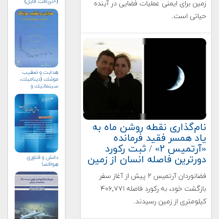
(+دریافت فایل)
زمین برای ایمنی عملیات فضایی در آینده
حیاتی است.
هدايت و تعقيب
موشك (ديناميك،
سينماتيك و
كنترل)
نام‌گذاری نقطه روشن ماه به
یاد همسر فقید فرمانده
«آرتمیس ۲» / ثبت رکورد
دورترین فاصله انسان از زمین
دانش و فناوری
هوافضا
فضانوردان آرتمیس ۲ پیش از آغاز سفر
بازگشت خود، به رکورد فاصله ۴۰۶,۷۷۱
کیلومتری از زمین رسیدند.