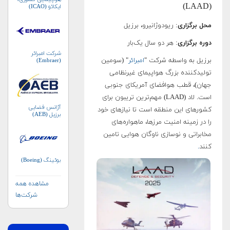
(LAAD)
ایکائو (ICAO)
محل برگزاری
: ریودوژانیرو، برزیل
دوره برگزاری
: هر دو سال یک‌بار
شرکت امبرائر
برزیل به واسطه شرکت "
امبرائر
" (سومین
(Embraer)
تولیدکننده بزرگ هواپیمای غیرنظامی
جهان)، قطب هوافضای آمریکای جنوبی
است. لاد (LAAD) مهم‌ترین تریبون برای
آژانس فضایی
کشورهای این منطقه است تا نیازهای خود
برزیل (AEB)
را در زمینه امنیت مرزها، ماهواره‌های
مخابراتی و نوسازی ناوگان هوایی تامین
کنند
.
بوئینگ (Boeing)
مشاهده همه
شرکت‌ها