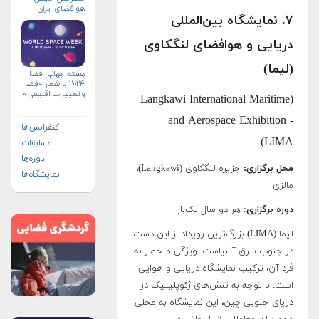
هوافضای ايران
۷. نمایشگاه بین‌المللی
(۱۴۰۴)
دریایی و هوافضای لنگکاوی
(لیما)
هفته جهانی فضا
۲۰۲۴ با شعار «فضا
و تغییرات اقلیمی»
(Langkawi International Maritime
(+پوستر)
and Aerospace Exhibition -
کنفرانس‌ها
LIMA)
مسابقات
دوره‌ها
محل برگزاری:
جزیره لنگکاوی (Langkawi)،
نمایشگاه‌ها
مالزی
دوره برگزاری
: هر دو سال یک‌بار
لیما (LIMA) بزرگ‌ترین رویداد از این دست
در جنوب شرق آسیاست. ویژگی منحصر به
فرد آن، ترکیب نمایشگاه دریایی و هوایی
است. با توجه به تنش‌های ژئوپلیتیک در
دریای جنوبی چین، این نمایشگاه به محلی