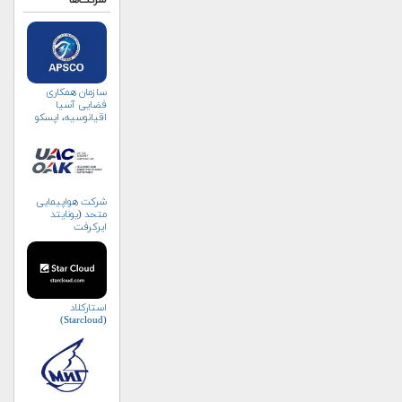
شرکت‌ها
سازمان همکاری
فضایی آسیا
اقیانوسیه، اپسکو
(APSCO)
شرکت هواپیمایی
متحد (یونایتد
ایرکرفت
کورپوریشن)
استارکلاد
(Starcloud)