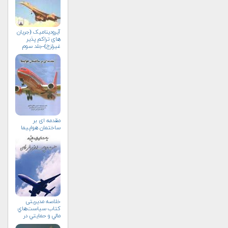
آیرودینامیک (جریان
های تراکم پذیر
غیرلزج)-جلد سوم
مقدمه ای بر
ساختمان هواپیما
خلاصه مدیریتی
کتاب سياست‌هاي
مالي و حمايتي در
صنعت