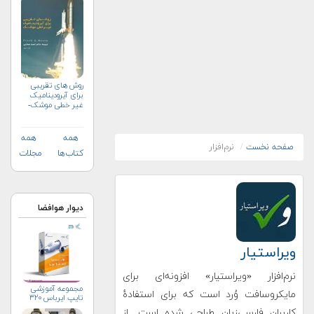
هواپيماسازي
غيرنظامي+دریافت
نسخه‌ الکترونیکی
روش های تقریبی
برای آیرودینامیک
غیر خطی موشک-
جلد دوم
همه
همه
صفحه نخست
نرم‌افزار
کتاب‌ها
مجلات
دیوار هوافضا
ویراستیار
نرم‌افزار «ویراستیار» افزونه‌ای برای
مجموعه آموزشی
مایکروسافت وُرد است که برای استفادهٔ
تایپ ایرباس ۳۲۰
کاربران فارسی‌زبان طراحی شده است. از