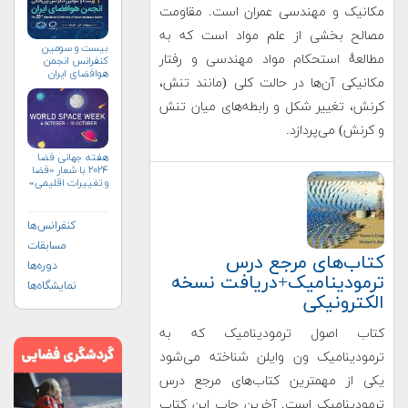
مکانیک و مهندسی عمران است. مقاومت
مصالح بخشی از علم مواد است که به
بیست و سومین
مطالعهٔ استحکام مواد مهندسی و رفتار
کنفرانس انجمن
هوافضای ايران
مکانیکی آن‌ها در حالت کلی (مانند تنش،
(۱۴۰۴)
کرنش، تغییر شکل و رابطه‌های میان تنش
و کرنش) می‌پردازد.
هفته جهانی فضا
۲۰۲۴ با شعار «فضا
و تغییرات اقلیمی»
(+پوستر)
کنفرانس‌ها
مسابقات
کتاب‌های مرجع درس
دوره‌ها
ترمودینامیک+دریافت نسخه
نمایشگاه‌ها
الکترونیکی
کتاب اصول ترمودینامیک که به
ترمودینامیک ون وایلن شناخته می‌شود
یکی از مهمترین کتاب‌های مرجع درس
ترمودینامیک است. آخرین چاپ این کتاب