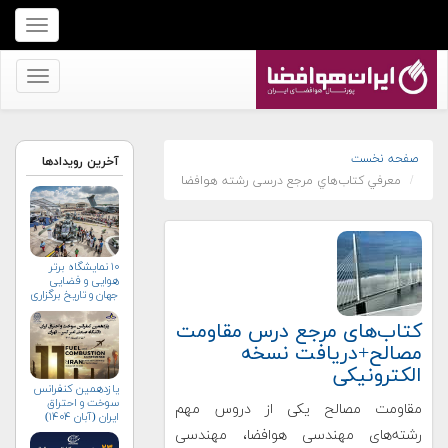
برای
نمایش
منو
برای
کلیک
نمایش
کنید
منو
کلیک
صفحه نخست
آخرین رویدادها
معرفي کتاب‌هاي مرجع درسی رشته هوافضا
کنید
۱۰ نمایشگاه برتر
هوایی و فضایی
جهان و تاریخ برگزاری
آن‌ها
کتاب‌های مرجع درس مقاومت
مصالح+دریافت نسخه
الکترونیکی
یازدهمین کنفرانس
سوخت و احتراق
مقاومت مصالح یکی از دروس مهم
ایران (آبان‌ ۱۴۰۴)
رشته‌های مهندسی هوافضا، مهندسی