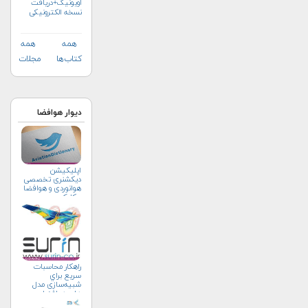
اویونیک+دریافت
نسخه الکترونیکی
همه
همه
کتاب‌ها
مجلات
دیوار هوافضا
اپلیکیشن
دیکشنری تخصصی
هوانوردی و هوافضا
چکاوک
راهکار محاسبات
سريع براي
شبیه‌سازی مدل
های هوافضا