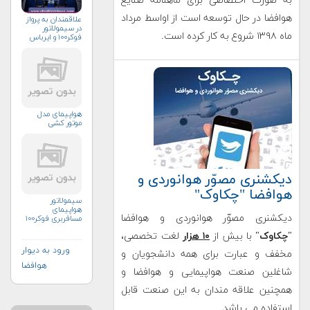
به صورت اختصاصی برای ماهنامه صنایع
هوافضا در حال توسعه است از اواسط مرداد
علاقمندان به پرواز
در سیمولاتور
ماه ۱۳۹۸ شروع به کار کرده است.
فوکر۱۰۰ و ایرباس
هواپیمای مدل
موتور کشی
دیکشنری مصوّر هوانوردی و
هوافضا "چکاوک"
سیمولاتور
هواپیمای
دیکشنری مصوّر هوانوردی و هوافضا
مسافربری فوکر۱۰۰
"
چکاوک
" با بیش از
۱۰ هزار
لغت تخصصی،
ورود به دیوار
مخفف و عبارت برای همه دانشجویان و
هوافضا
شاغلین صنعت هواپیمایی و هوافضا و
همچنین علاقه مندان به این صنعت قابل
استفاده می باشد
.