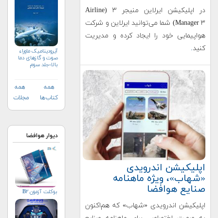
در اپلیکیشن ایرلاین منیجر ۳ (Airline
Manager ۳) شما می‌توانید ایرلاین و شرکت
هواپیمایی خود را ایجاد کرده و مدیریت
کنید
.
آیرودینامیک ماوراء
صوت و گازهای دما
بالا-جلد سوم
همه
همه
کتاب‌ها
مجلات
دیوار هوافضا
اپلیکیشن اندرویدی
«شهاب»، ویژه ماهنامه
صنایع هوافضا
بوکلت آزمون B۲
اپلیکیشن اندرویدی «شهاب» که هم‌اکنون