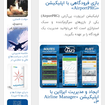
بازی فرودگاهی با اپلیکیشن
«AirportPRG»
اپلیکیشن ایرپورت پی‌آر‌جی (AirportPRG)
حوادث فضایی
یکی از بازی‌های سرگرم‌کننده و سبک
استراتژی است که می‌توانید مدیریت یک
فرودگاه را بر عهده بگیرید.
خلاصه مدیریتی
کتاب سياست‌هاي
مالي و حمايتي در
صنعت
هواپيماسازي
غيرنظامي+دریافت
نسخه‌ الکترونیکی
ایجاد و مدیریت ایرلاین با
دنیای موشک‌ها و
راکت‌ها (+خرید)
اپلیکیشن «Airline Manager
۳»