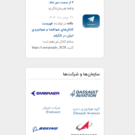
۲ از سمت دور ماه
:
واقعا هیجان‌انگیزه
۲۷ بهمن ماه ۱۴۰۴
sully
در نوشته
فهرست
کانال‌های هوافضا و هوانوردی
ایران در تلگرام
:
سلام کانال من هم ثبت
کنید.https://t.me/purple_XCH
سازمان‌ها و شرکت‌ها
شرکت امبرائر
گروه هوانوردی داسو
(Embraer)
(Dassault Aviation)