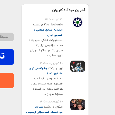
آخرین دیدگاه کاربران
۳۱ تیر ماه ۱۴۰۵
Vira_hydraulic
در نوشته
اتحادیه صنایع هوایی و
فضایی ایران
:
تبلیغ
باسلام وقت همگی بخیر بنده
محمد ابراهیمی درزمینه
هیدرولیک و پنوماتیک در بازار
تهران فعالیت ...
۲۰ فروردین ماه ۱۴۰۵
آریا
در نوشته
چگونه می‌توان
فضانورد شد؟
:
به نظرم لزومی نداره که یه
فضانورد حتما رشته مرتبط با
هوافضا بخونه. یه فضانورد
میتونه توی ح ...
۲۰ فروردین ماه ۱۴۰۵
اشکان
در نوشته
تصاویر
خیره‌کننده فضانوردان آرتمیس