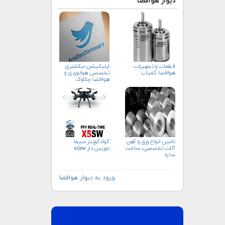
دیوار هوافضا
قطعات و تجهیزات
اپلیکیشن دیکشنری
هوافضا کمیاب
تخصصی هوانوردی و
هوافضا چکاوک
تامین انواع ورق و آهن
کوادکوپتر سیما
آلات تخصصی، ساخت
دوربین دار x۵sw
سازه
ورود به دیوار هوافضا