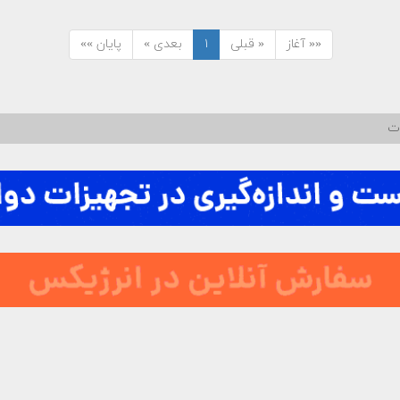
«« آغاز
« قبلی
۱
بعدی »
پایان »»
ات