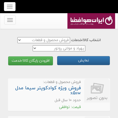
برای
نمایش
منو
برای
کلیک
نمایش
کنید
منو
انتخاب کالا/خدمات
کلیک
کنید
نمایش
افزودن رایگان کالا/خدمت
فروش محصول و قطعات:
فروش ویژه کوادکوپتر سیما مدل
x۵sw
حدود ۱۰ سال قبل
قیمت: توافقی