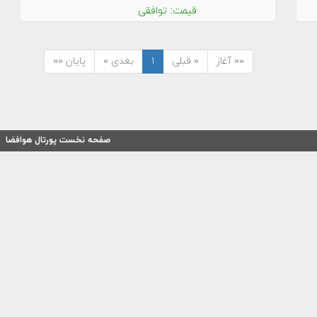
قیمت: توافقی
«« آغاز
« قبلی
۱
بعدی »
پایان »»
صفحه نخست پورتال هوافضا