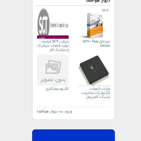
دیوار هوافضا
نرم افزار A۳۴۰ Visit
شرکت SCT فرانسه -
viewer
تولید قطعات سرامیک
و سرامیک فلز
واردات قطعات
الکترودجوشکاری
الکترونیک، مخابرات،
اپتیک، کامپیوتر
ورود به دیوار هوافضا