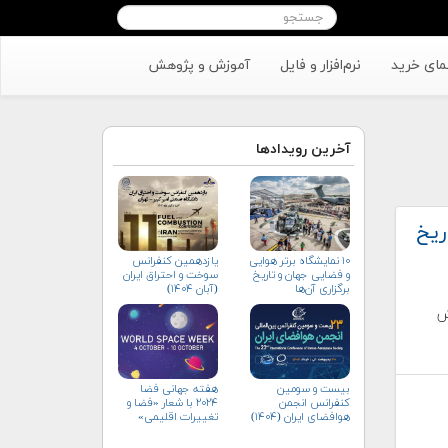
مای خرید
نرم‌افزار و فایل
آموزش و پژوهش
آخرین رویدادها
ریخ
۱۰ نمایشگاه برتر هوایی
یازدهمین کنفرانس
و فضایی جهان و تاریخ
سوخت و احتراق ایران
برگزاری آن‌ها
(آبان‌ ۱۴۰۴)
ش
بیست و سومین
هفته جهانی فضا
کنفرانس انجمن
۲۰۲۴ با شعار «فضا و
هوافضای ايران (۱۴۰۴)
تغییرات اقلیمی»
(+پوستر)