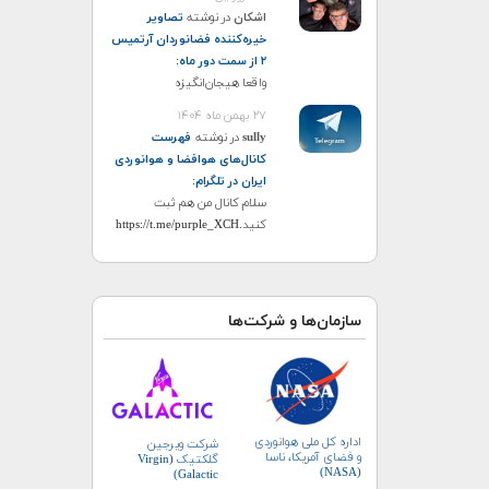
اشکان
در نوشته
تصاویر
خیره‌کننده فضانوردان آرتمیس
۲ از سمت دور ماه
:
واقعا هیجان‌انگیزه
۲۷ بهمن ماه ۱۴۰۴
sully
در نوشته
فهرست
کانال‌های هوافضا و هوانوردی
ایران در تلگرام
:
سلام کانال من هم ثبت
کنید.https://t.me/purple_XCH
سازمان‌ها و شرکت‌ها
اداره کل ملی هوانوردی
شرکت ویرجین
و فضای آمریکا، ناسا
گلکتیک (Virgin
(NASA)
Galactic)