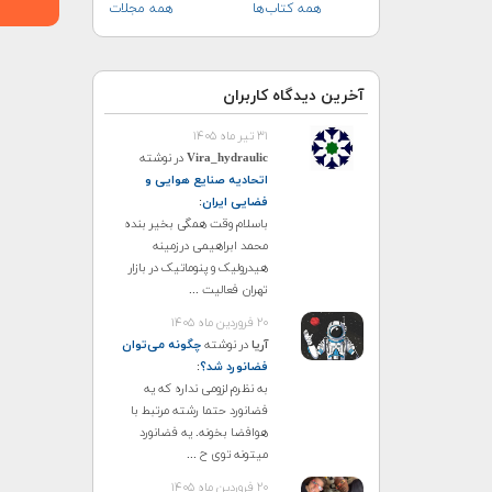
همه کتاب‌ها
همه مجلات
آخرین دیدگاه کاربران
۳۱ تیر ماه ۱۴۰۵
Vira_hydraulic
در نوشته
اتحادیه صنایع هوایی و
فضایی ایران
:
باسلام وقت همگی بخیر بنده
محمد ابراهیمی درزمینه
هیدرولیک و پنوماتیک در بازار
تهران فعالیت ...
۲۰ فروردین ماه ۱۴۰۵
آریا
در نوشته
چگونه می‌توان
فضانورد شد؟
:
به نظرم لزومی نداره که یه
فضانورد حتما رشته مرتبط با
هوافضا بخونه. یه فضانورد
میتونه توی ح ...
۲۰ فروردین ماه ۱۴۰۵