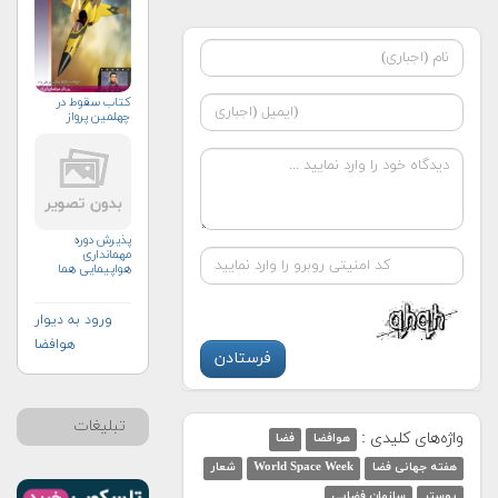
كتاب سقوط در
چهلمين پرواز
پذیرش دوره
مهمانداری
هواپیمایی هما
ورود به دیوار
هوافضا
تبلیغات
واژه‌های کلیدی :
هوافضا
فضا
هفته جهانی فضا
World Space Week
شعار
پوستر
سازمان فضایی