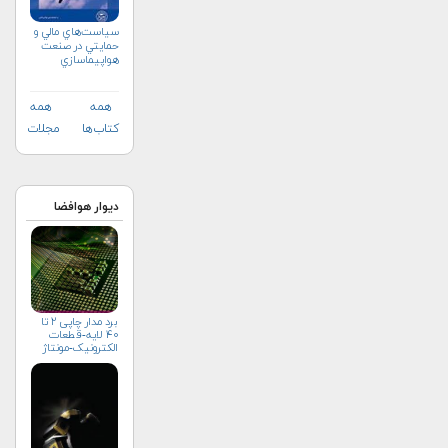
سياست‌هاي مالي و
حمايتي در صنعت
هواپيماسازي
غيرنظامي+دریافت
نسخه‌ الکترونیکی
همه
همه
کتاب‌ها
مجلات
دیوار هوافضا
برد مدار چاپی ۲ تا
۴۰ لایه-قطعات
الکترونیک-مونتاژ