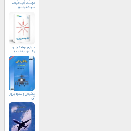
موشك (ديناميك،
سينماتيك و
كنترل)
دنیای موشک‌ها و
راکت‌ها (+خرید)
بالگردان و نحوه پرواز
آن