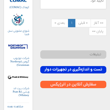
تایید کرد.
کوماک (COMAC)
«« آغاز
« قبلی
۱
بعدی »
پایان »»
شورای مشورتی نسل
فضا
تبلیغات
شرکت نورتروپ
گرومن (Northrop
Grumman)
شرکت پرت اند
ویتنی (Pratt &
Whitney)
مشاهده همه