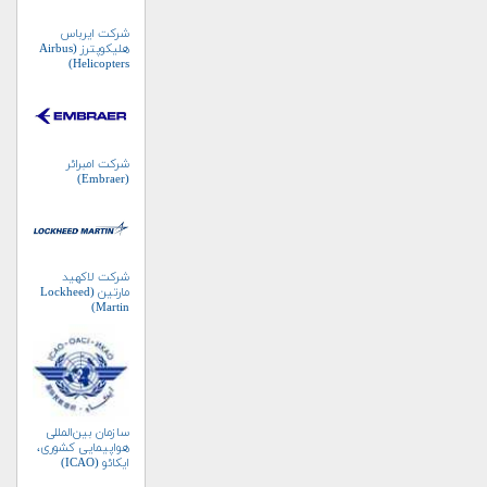
شرکت ایرباس
هلیکوپترز (Airbus
Helicopters)
شرکت امبرائر
(Embraer)
شرکت لاکهید
مارتین (Lockheed
Martin)
سازمان بین‌المللی
هواپیمایی کشوری،
ایکائو (ICAO)