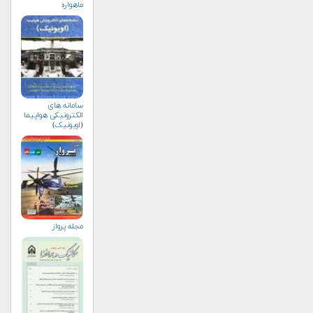
ماهواره
سامانه های
الکترونیکی هواپیما
(اویونیک)
مجله پرواز