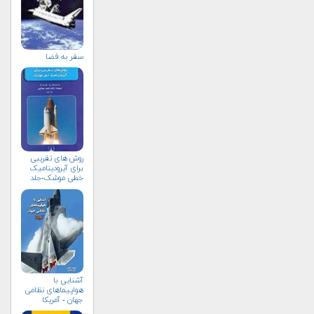
سفر به فضا
روش های تقریبی
برای آیرودینامیک
خطی موشک-جلد
نخست
آشنایی با
هواپیماهای نظامی
جهان - آمریکا