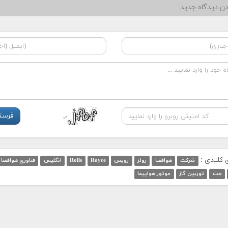
دن دیدگاه جدید
ی کلیدی :
شرکت
هوافضا
رولز
رویس
Royce
Rolls
انگلیس
فناوری هوافضا
جت
توربین گاز
موتور هواپیما