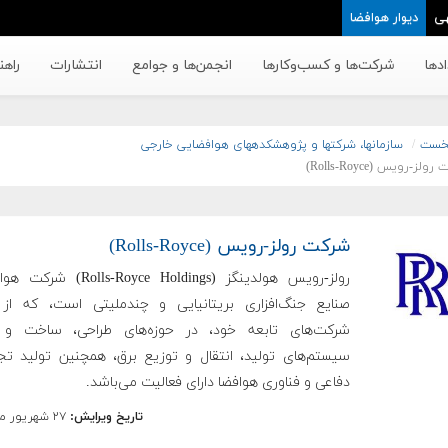
ی
دیوار هوافضا
دها
شرکت‌ها و کسب‌وکار‌ها
انجمن‌ها و جوامع
انتشارات
راهن
خست
سازمان‏ها، شرکت‏ها و پژوهشکده‏های هوافضایی خارجی
ولز-رویس (Rolls-Royce)
شرکت رولز-رویس (Rolls-Royce)
رولز-رویس هولدینگز (lls-Royce Holdings
صنایع جنگ‌افزاری بریتانیایی و چندملیتی است، که از
شرکت‌های تابعه خود، در حوزه‌های طراحی، ساخت و 
سیستم‌های تولید، انتقال و توزیع برق، همچنین تولید تج
دفاعی و فناوری هوافضا دارای فعالیت می‌باشد.
تاریخ ویرایش:
۲۷ شهریور ماه ۱۴۰۳