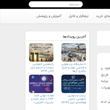
مای خرید
نرم‌افزار و فایل
آموزش و پژوهش
آخرین رویدادها
۱۰ نمایشگاه برتر هوایی
یازدهمین کنفرانس
و فضایی جهان و تاریخ
سوخت و احتراق ایران
Ro) شرکت هوافضا و
برگزاری آن‌ها
(آبان‌ ۱۴۰۴)
 طریق
عرضه
هیزات
بیست و سومین
هفته جهانی فضا
کنفرانس انجمن
۲۰۲۴ با شعار «فضا و
هوافضای ايران (۱۴۰۴)
تغییرات اقلیمی»
(+پوستر)