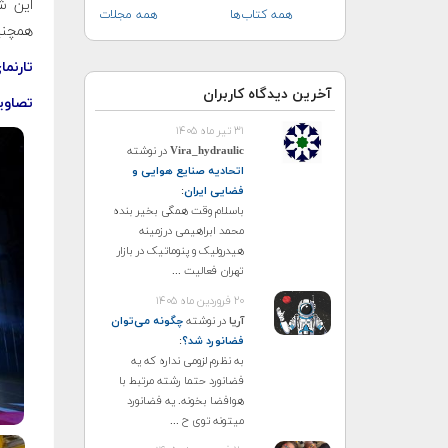
این ش
همه کتاب‌ها
همه مجلات
همچنین
تارنم
آخرین دیدگاه کاربران
تصاوی
۳۱ تیر ماه ۱۴۰۵
Vira_hydraulic
در نوشته
اتحادیه صنایع هوایی و
فضایی ایران
:
باسلام وقت همگی بخیر بنده
محمد ابراهیمی درزمینه
هیدرولیک و پنوماتیک در بازار
تهران فعالیت ...
۲۰ فروردین ماه ۱۴۰۵
آریا
در نوشته
چگونه می‌توان
فضانورد شد؟
:
به نظرم لزومی نداره که یه
فضانورد حتما رشته مرتبط با
هوافضا بخونه. یه فضانورد
میتونه توی ح ...