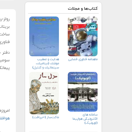
کتاب‌ها و مجلات
بریتا
ساخت 
فناور
دفتر 
ماهنامه فناوری فضایی
هدايت و تعقيب
موشك (ديناميك،
سينماتيك و كنترل)
پیمانک
امروز
سامانه های
ماکت‌ساز (+دریافت)
هوافض
الکترونیکی هواپیما
(اویونیک)