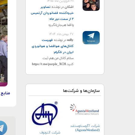
۲۰ فروردین ماه ۱۴۰۵
اشکان
در نوشته
تصاویر
خیره‌کننده فضانوردان آرتمیس
۲ از سمت دور ماه
:
واقعا هیجان‌انگیزه
۲۷ بهمن ماه ۱۴۰۴
sully
در نوشته
فهرست
کانال‌های هوافضا و هوانوردی
ایران در تلگرام
:
سلام کانال من هم ثبت
کنید.https://t.me/purple_XCH
سازمان‌ها و شرکت‌ها
منابع:
شرکت آگوستاوستلند
(AgustaWestland)
شرکت آنتونوف