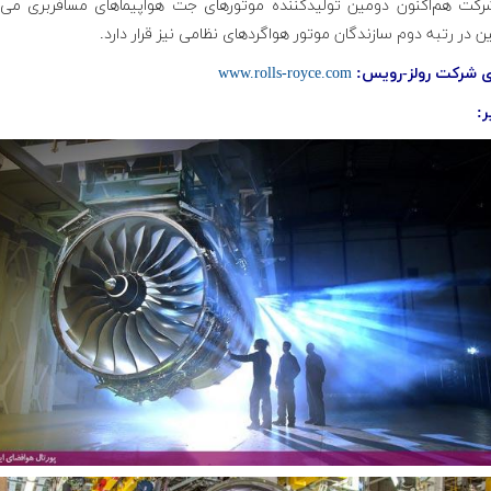
رکت هم‌اکنون دومین تولیدکننده موتورهای جت هواپیماهای مسافربری می‌ب
 در رتبه دوم سازندگان موتور هواگردهای نظامی نیز قرار دارد.
ای شرکت رولز-رویس:
www.rolls-royce.com
ر: