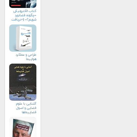
کتاب الکترونیکی
«چگونه فضانورد
شویم؟» (+دریافت
رایگان)
طراحی و عملکرد
هواپیما
آشنایی با علوم
فضایی و اصول
فضاپیماها