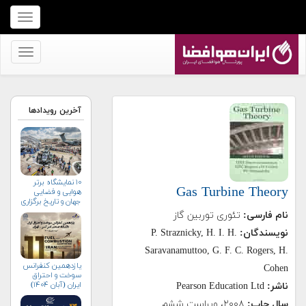
برای
نمایش
منو
برای
کلیک
نمایش
کنید
منو
کلیک
آخرین رویدادها
کنید
۱۰ نمایشگاه برتر
Gas Turbine Theory
هوایی و فضایی
جهان و تاریخ برگزاری
آن‌ها
نام فارسی:
تئوری توربین گاز
نویسندگان:
P. Straznicky, H. I. H.
Saravanamuttoo, G. F. C. Rogers, H.
یازدهمین کنفرانس
Cohen
سوخت و احتراق
ایران (آبان‌ ۱۴۰۴)
ناشر:
Pearson Education Ltd
سال چاپ:
۲۰۰۸، ویراست ششم