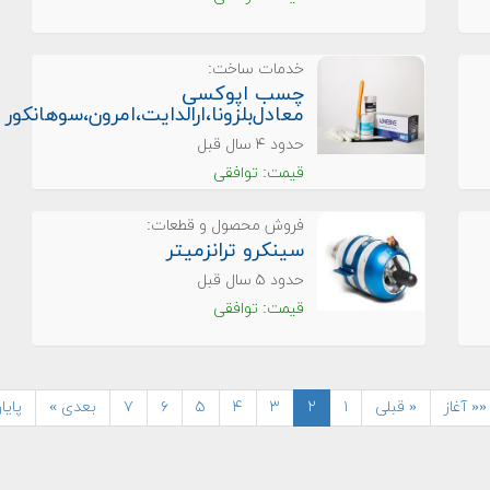
خدمات ساخت:
چسب اپوکسی
معادل‌بلزونا،ارالدایت،امرون،سوهانکور
حدود ۴ سال قبل
قیمت: توافقی
فروش محصول و قطعات:
سینکرو ترانزمیتر
حدود ۵ سال قبل
قیمت: توافقی
«« آغاز
« قبلی
۱
۲
۳
۴
۵
۶
۷
بعدی »
پایا