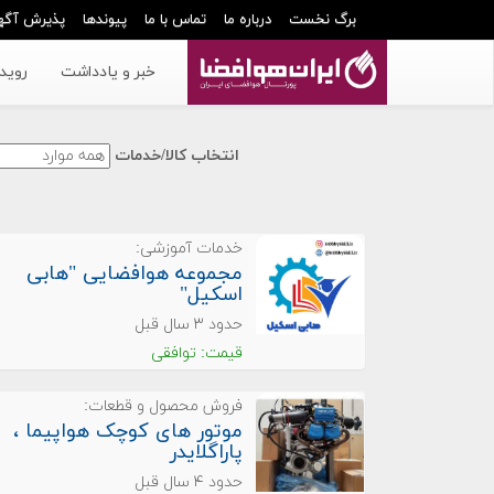
برگ نخست
درباره ما
تماس با ما
پیوندها
پذیرش آگه
خبر و یادداشت
رویدا
انتخاب کالا/خدمات
خدمات آموزشی:
مجموعه هوافضایی "هابی
اسکیل"
حدود ۳ سال قبل
قیمت: توافقی
فروش محصول و قطعات:
موتور های کوچک هواپیما ،
پاراگلایدر
حدود ۴ سال قبل