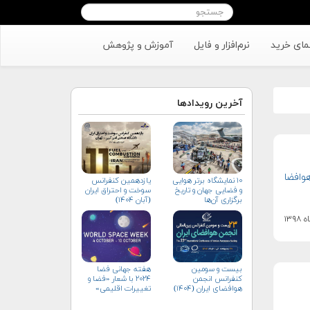
مای خرید
نرم‌افزار و فایل
آموزش و پژوهش
آخرین رویدادها
وافضا
۱۰ نمایشگاه برتر هوایی
یازدهمین کنفرانس
و فضایی جهان و تاریخ
سوخت و احتراق ایران
برگزاری آن‌ها
(آبان‌ ۱۴۰۴)
بیست و سومین
هفته جهانی فضا
کنفرانس انجمن
۲۰۲۴ با شعار «فضا و
هوافضای ايران (۱۴۰۴)
تغییرات اقلیمی»
(+پوستر)