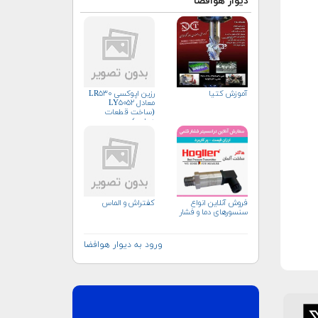
دیوار هوافضا
آموزش کتیا
رزین اپوکسی LR۵۳۰
معادل LY۵۰۵۲
(ساخت قطعات
هوایی)
فروش آنلاین انواع
کفتراش و الماس
سنسورهای دما و فشار
ورود به دیوار هوافضا