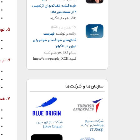
خیره‌کننده فضانوردان آرتمیس
۲ از سمت دور ماه
:
واقعا هیجان‌انگیزه
۲۷ بهمن ماه ۱۴۰۴
۵. تور و بلیط پرواز
sully
در نوشته
فهرست
کانال‌های هوافضا و هوانوردی
ایران در تلگرام
:
سلام کانال من هم ثبت
کنید.https://t.me/purple_XCH
۶. تزیینی
سازمان‌ها و شرکت‌ها
۷. خدمات آموزشی
شرکت صنایع
شرکت بلو اوریجین
هوافضای ترکیه
(Blue Origin)
(TUSAŞ)