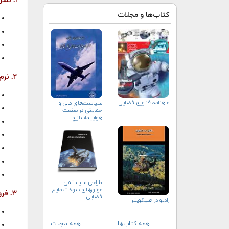
۱. نشر چاپی
کتاب‌ها و مجلات
۲. نرم‌افزار و نشر الکترونیکی
ماهنامه فناوری فضایی
سياست‌هاي مالي و
حمايتي در صنعت
هواپيماسازي
غيرنظامي+دریافت
نسخه‌ الکترونیکی
طراحی سیستمی
موتورهای سوخت مایع
۳. فروش محصول و قطعات
فضایی
راديو در هليكوپتر
همه کتاب‌ها
همه مجلات