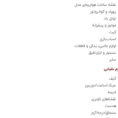
نقشه ساخت هواپیمای مدل
پهپاد و کوادروتور
تونل باد
موتور و پیشرانه
کیت
اسباب‌بازی
لوازم جانبی، یدکی و قطعات
سنسور و ابزاردقیق
سایر
کیف
عینک/ساعت/دوربین
البسه
نقشه‌های ناوبری
هدست
سنجاق/درجه/آرم