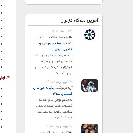
آخرین دیدگاه کاربران
۳۱ تیر ماه ۱۴۰۵
Vira_hydraulic
در نوشته
اتحادیه صنایع هوایی و
فضایی ایران
:
باسلام وقت همگی بخیر بنده
محمد ابراهیمی درزمینه
هیدرولیک و پنوماتیک در بازار
تهران فعالیت ...
۴. لوازم خلبانی
۲۰ فروردین ماه ۱۴۰۵
آریا
در نوشته
چگونه می‌توان
فضانورد شد؟
:
به نظرم لزومی نداره که یه
فضانورد حتما رشته مرتبط با
هوافضا بخونه. یه فضانورد
میتونه توی ح ...
۲۰ فروردین ماه ۱۴۰۵
اشکان
در نوشته
تصاویر