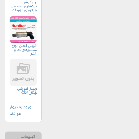
اپلیکیشن
دیکشنری تخصصی
هوانوردی و هوافضا
چکاوک
فروش آنلاین انواع
سنسورهای دما و
فشار
وبینار آموزشی
رایگان CR۳
ورود به دیوار
هوافضا
تبلیغات