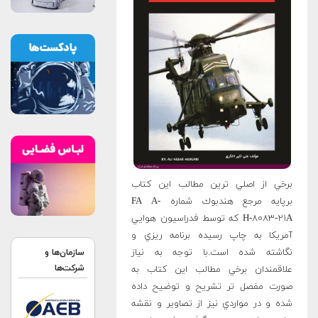
برخي از اصلي ترين مطالب اين كتاب
برپايه مرجع هندبوك شماره FA A-
H-۸۰۸۳-۲۱A كه توسط فدراسيون هوايي
آمريكا به چاپ رسيده برنامه ريزي و
نگاشته شده است.با توجه به نياز
سازمان‌ها و
شرکت‌ها
علاقمندان برخي مطالب اين كتاب به
صورت مفصل تر تشريح و توضيح داده
شده و در مواردي نيز از تصاوير و نقشه