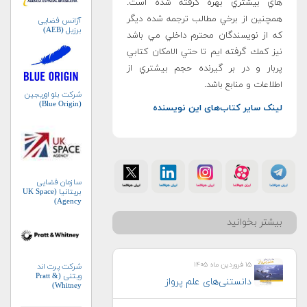
هاي بيشتري بهره گرفته شده است.
همچنين از برخي مطالب ترجمه شده ديگر
آژانس فضایی
برزیل (AEB)
كه از نويسندگان محترم داخلي مي باشد
نيز كمك گرفته ايم تا حتي الامكان كتابي
پربار و در بر گيرنده حجم بيشتري از
اطلاعات و منابع باشد.
شرکت بلو اوریجین
(Blue Origin)
لینک سایر کتاب‌های این نویسنده
سازمان فضایی
بریتانیا (UK Space
Agency)
بیشتر بخوانید
۱۵ فروردین ماه ۱۴۰۵
شرکت پرت اند
ویتنی (Pratt &
دانستنی‌های علم پرواز
Whitney)