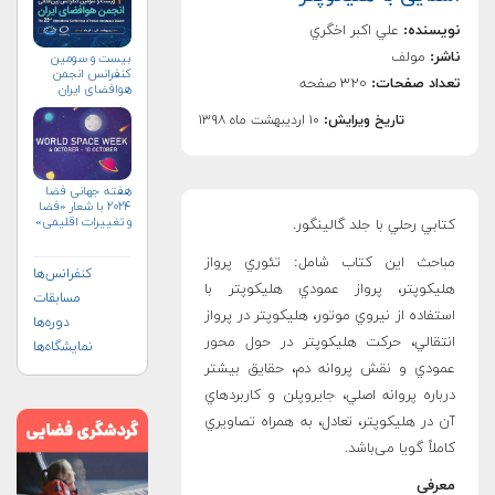
نویسنده:
علي اكبر اخگري
ناشر:
مولف
بیست و سومین
کنفرانس انجمن
تعداد صفحات:
۳۲۰ صفحه
هوافضای ايران
(۱۴۰۴)
تاریخ ویرایش:
۱۰ اردیبهشت ماه ۱۳۹۸
هفته جهانی فضا
۲۰۲۴ با شعار «فضا
و تغییرات اقلیمی»
كتابي رحلي با جلد گالينگور.
(+پوستر)
مباحث این کتاب شامل: تئوري پرواز
کنفرانس‌ها
هليكوپتر، پرواز عمودي هليكوپتر با
مسابقات
استفاده از نيروي موتور، هليكوپتر در پرواز
دوره‌ها
انتقالي، حركت هليكوپتر در حول محور
نمایشگاه‌ها
عمودي و نقش پروانه دم، حقايق بيشتر
درباره پروانه اصلي، جايروپلن و كاربردهاي
آن در هليكوپتر، تعادل، به همراه تصاويري
كاملاً گويا می‌باشد
.
معرفی