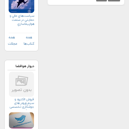
سياست‌هاي مالي و
حمايتي در صنعت
هواپيماسازي
غيرنظامي+دریافت
نسخه‌ الکترونیکی
همه
همه
کتاب‌ها
مجلات
دیوار هوافضا
فروش الکترود و
سیم وپودر های
جوشکاری تخصصی
ومعمولی