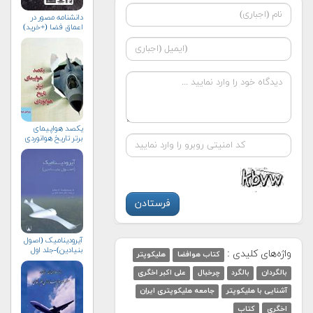
دانشنامه مصور در
اعماق فضا (+خرید)
یکصد هواپیمای
برتر تاریخ هوانوردی
آیرودینامیک (اصول
بنیادین)-جلد اول
واژه‌های کلیدی :
کتاب هوافضا
هلیکوپتر
بالگردان
بالگرد
چرخبال
علی اکبر اخگری
آشنایی با هلیکوپتر
جامعه هلیکوپتری ایران
اخگری
کتاب