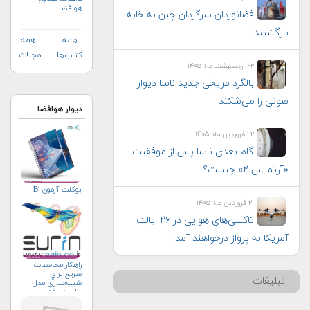
هوافضا
فضانوردان سرگردان چین به خانه
بازگشتند
همه
همه
کتاب‌ها
مجلات
۲۲ اردیبهشت ماه ۱۴۰۵
بالگرد مریخی جدید ناسا دیوار
صوتی را می‌شکند
دیوار هوافضا
۲۲ فروردین ماه ۱۴۰۵
گام بعدی ناسا پس از موفقیت
«آرتمیس ۲» چیست؟
بوکلت آزمون B۱
۲۱ فروردین ماه ۱۴۰۵
تاکسی‌های هوایی در ۲۶ ایالت
آمریکا به پرواز درخواهند آمد
راهکار محاسبات
سريع براي
تبلیغات
شبیه‌سازی مدل
های هوافضا