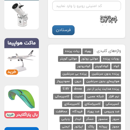
واژه‌های کلیدی :
پهپاد
ربات پرنده
روبات پرنده
مولتی روتور
مولتی کوپتر
کواد
کوادکوپتر
کوادروتور
پرنده بدون سرنشین
پرنده بی سرنشین
هواپیمای بدون سرنشین
درون
عمودپرواز
پرنده هدایت پذیر از دور
drone
UAV
نرم افزار
شبکه عصبی
امنیت
کاسپرسکی
کسپرسکی
کاسپراسکای
کاسپرسکای
ضد ویروس
ضد پهپاد
فرودگاه
محافظت
سرور
سنسور
حسگر
لیدار
ردیابی
مجوز
پروانه
پلاک
اپراتور
ایمنی