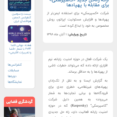
ارائه راه‌حل جدید «کاسپرسکی»
برای مقابله با پهپادها
شرکت «کسپرسکی» برای استفاده ایمن‌تر از
بیست و سومین
کنفرانس انجمن
پهپادها و افزایش مسئولیت اپراتور، روش
هوافضای ايران
(۱۴۰۴)
مخصوص به خود را ابداع کرده است.
تاریخ ویرایش:
۱ آبان ماه ۱۳۹۸
هفته جهانی فضا
۲۰۲۴ با شعار «فضا
و تغییرات اقلیمی»
(+پوستر)
یک شرکت فعال در حوزه امنیت رایانه، نرم
کنفرانس‌ها
افزاری ارائه داده که می‌تواند خطرات ناشی
مسابقات
از پهپادها را به حداقل برساند.
دوره‌ها
به گزارش ایسنا و به نقل از تک‌رادار،
نمایشگاه‌ها
پهپادهای غیرنظامی، خطری جدی برای
فرودگاه‌ها و برخی تجارت‌ها به شمار
می‌روند؛ به همین دلیل شرکت
"کاسپرسکی" (Kaspersky) که در حوزه
امنیت رایانه فعالیت دارد، راه حل جدیدی