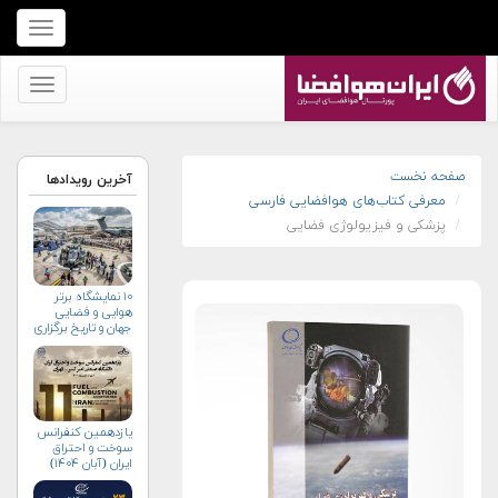
برای
نمایش
منو
برای
کلیک
نمایش
کنید
منو
کلیک
صفحه نخست
آخرین رویدادها
معرفی کتاب‌های هوافضایی فارسی
کنید
پزشکی و فیزیولوژی فضایی
۱۰ نمایشگاه برتر
هوایی و فضایی
جهان و تاریخ برگزاری
آن‌ها
یازدهمین کنفرانس
سوخت و احتراق
ایران (آبان‌ ۱۴۰۴)