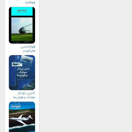
هوافضا
هواشناسی
هلیكوپتر
کنترل خودکار
موشک و هواپیما