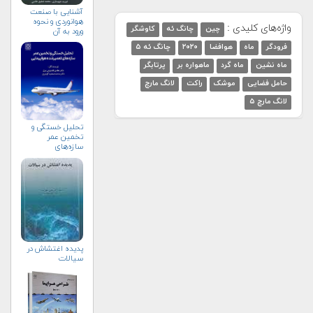
آشنایی با صنعت
هوانوردی و نحوه
واژه‌های کلیدی :
چین
چانگ ئه
کاوشگر
ورود به آن
فرودگر
ماه
هوافضا
۲۰۲۰
چانگ ئه ۵
ماه نشین
ماه گرد
ماهواره بر
پرتابگر
حامل فضایی
موشک
راکت
لانگ مارچ
لانگ مارچ ۵
تحلیل خستگی و
تخمین عمر
سازه‌های
تعمیرشده
هواپیمایی
پدیده اغتشاش در
سیالات