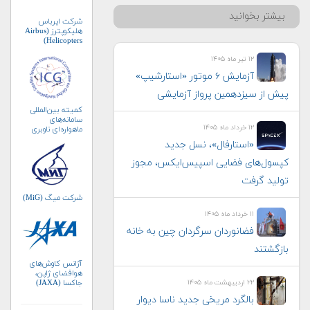
بیشتر بخوانید
شرکت ایرباس
هلیکوپترز (Airbus
Helicopters)
۱۲ تیر ماه ۱۴۰۵
آزمایش ۶ موتور «استارشیپ»
پیش از سیزدهمین پرواز آزمایشی
کمیته بین‌المللی
سامانه‌های
۱۲ خرداد ماه ۱۴۰۵
ماهواره‌ای ناوبری
جهانی (ICG)
«استارفال»، نسل جدید
کپسول‌های فضایی اسپیس‌ایکس، مجوز
تولید گرفت
شرکت میگ (MiG)
۱۱ خرداد ماه ۱۴۰۵
فضانوردان سرگردان چین به خانه
بازگشتند
آژانس کاوش‌های
هوافضای ژاپن،
۲۲ اردیبهشت ماه ۱۴۰۵
جاکسا (JAXA)
بالگرد مریخی جدید ناسا دیوار