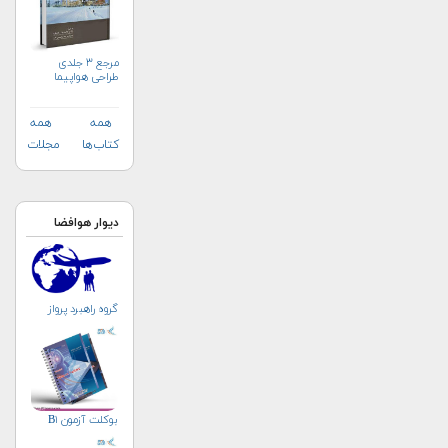
مرجع ۳ جلدی
طراحی هواپیما
همه
همه
کتاب‌ها
مجلات
دیوار هوافضا
گروه راهبرد پرواز
بوکلت آزمون B۱