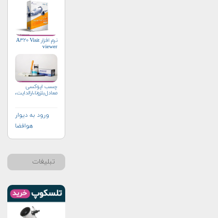
نرم افزار A۳۲۰ Visit
viewer
چسب اپوکسی
معادل‌بلزونا،ارالدایت،امرون،
ورود به دیوار
هوافضا
تبلیغات