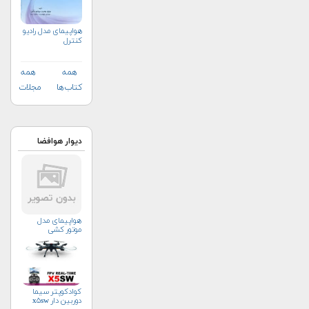
هواپيمای مدل راديو
كنترل
همه
همه
کتاب‌ها
مجلات
دیوار هوافضا
هواپیمای مدل
موتور کشی
کوادکوپتر سیما
دوربین دار x۵sw