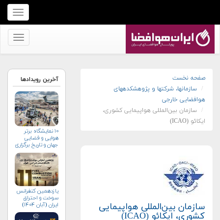
برای
نمایش
منو
برای
کلیک
نمایش
کنید
منو
کلیک
صفحه نخست
آخرین رویدادها
سازمان‏ها، شرکت‏ها و پژوهشکده‏های
کنید
هوافضایی خارجی
سازمان بین‌المللی هواپیمایی کشوری،
ایکائو (ICAO)
۱۰ نمایشگاه برتر
هوایی و فضایی
جهان و تاریخ برگزاری
آن‌ها
یازدهمین کنفرانس
سوخت و احتراق
ایران (آبان‌ ۱۴۰۴)
سازمان بین‌المللی هواپیمایی
کشوری، ایکائو (ICAO)