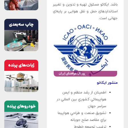
باشد. ایکائو مسئول تهیه و تدوین و تغییر
استانداردهای حمل و نقل هوایی بر پایه‌ای
جهانی است.
منشور ايكائو
اطمينان از رشد منظم و ايمن
هواپيمائي كشوري بين المللي در
سراسر جهان
تشويق صنعت و طراحي هواپيما
براي مقاصد صلح جويانه
ترغيب توسعه خطوط