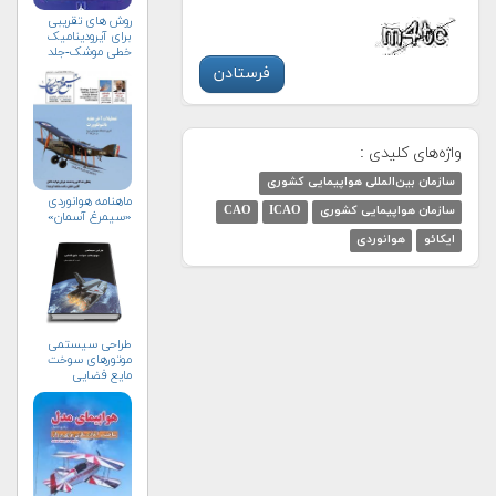
روش های تقریبی
برای آیرودینامیک
خطی موشک-جلد
نخست
واژه‌های کلیدی :
سازمان بین‌المللی هواپیمایی کشوری
ماهنامه هوانوردی
سازمان هواپیمایی کشوری
ICAO
CAO
«سیمرغ آسمان»
ایکائو
هوانوردی
طراحی سیستمی
موتورهای سوخت
مایع فضایی