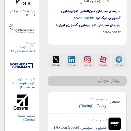
كشوري بين المللي
تارنمای سازمان
بین‌المللی
هواپیمایی
مرکز هوافضای آلمان
(DLR)
کشوری، ایکائو:
www.icao.int
پورتال سازمان هواپیمایی کشوری ایران:
www.cao.ir
شرکت
آگوستاوستلند
(AgustaWestland)
شرکت نورتروپ
بیشتر بخوانید
گرومن (Northrop
Grumman)
۱۵ دی ماه ۱۴۰۴
بوئینگ (Boeing)
شرکت سسنا
(Cessna)
۱۵ دی ماه ۱۴۰۴
اکسیوم اسپیس (Axiom Space)