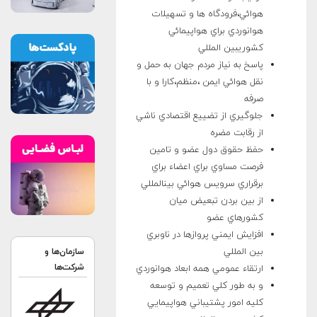
هوائي،فرودگاه ها و تسهيلات
هوانوردي براي هواپيمائي
كشوريبين المللي
پاسخ به نياز مردم جهان به حمل و
نقل هوائي ايمن ،منظم،كارا و با
صرفه
جلوگيري از تضييع اقتصادي ناشي
از رقابت مضره
حفظ حقوق دول عضو و تامين
فرصت مساوي براي اعضاء براي
برقراري سرويس هوائي بينالمللي
از بين بردن تبعيض ميان
كشورهاي عضو
افزايش ايمني پروازها در ناوبري
بين المللي
سازمان‌ها و
شرکت‌ها
ارتقاء عمومي همه ابعاد هوانوردي
و به طور كلي تعميم و توسعه
كليه امور پشتيباني هواپيمایي