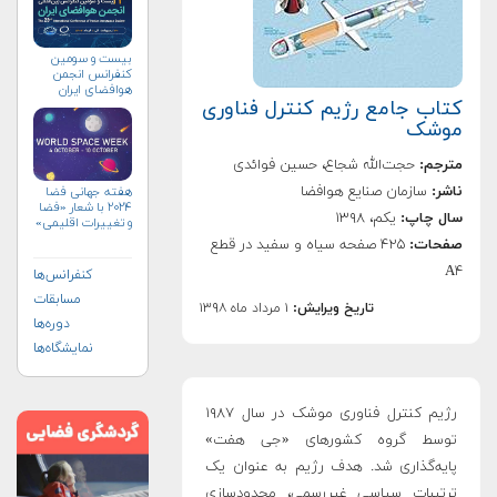
بیست و سومین
کنفرانس انجمن
هوافضای ايران
کتاب جامع رژیم کنترل فناوری
(۱۴۰۴)
موشک
مترجم:
حجت‌الله شجاع، حسين فوائدی
ناشر:
سازمان صنایع هوافضا
هفته جهانی فضا
۲۰۲۴ با شعار «فضا
سال چاپ:
یکم، ۱۳۹۸
و تغییرات اقلیمی»
(+پوستر)
صفحات:
۴۲۵ صفحه سیاه و سفید در قطع
A۴
کنفرانس‌ها
مسابقات
تاریخ ویرایش:
۱ مرداد ماه ۱۳۹۸
دوره‌ها
نمایشگاه‌ها
رژیم کنترل فناوری موشک در سال ۱۹۸۷
توسط گروه کشورهای «جی هفت»
پایه‌گذاری شد. هدف رژیم به عنوان یک
ترتیبات سیاسی غیررسمی، محدودسازی