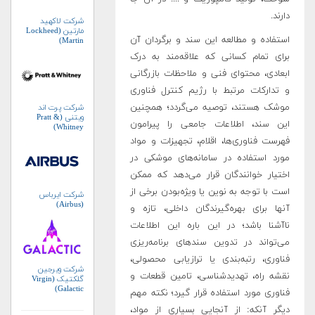
دارند.
شرکت لاکهید
مارتین (Lockheed
استفاده و مطالعه این سند و برگردان آن
Martin)
برای تمام کسانی که علاقه‌مند به درک
ابعادی، محتوای فنی و ملاحظات بازرگانی
و تدارکات مرتبط با رژیم کنترل فناوری
موشک هستند، توصیه می‌گردد؛ همچنین
شرکت پرت اند
ویتنی (Pratt &
این سند، اطلاعات جامعی را پیرامون
Whitney)
فهرست فناوری‌ها، اقلام، تجهیزات و مواد
مورد استفاده در سامانه‌های موشکی در
اختیار خوانندگان قرار می‌دهد که ممکن
است با توجه به نوین یا ویژه‌بودن برخی از
شرکت ایرباس
(Airbus)
آنها برای بهره‌گیرندگان داخلی، تازه و
ناآشنا باشد؛ در این باره این اطلاعات
می‌تواند در تدوین سندهای برنامه‌ریزی
فناوری، رتبه‌بندی یا ترازیابی محصولی،
شرکت ویرجین
نقشه راه، تهدیدشناسی، تامین قطعات و
گلکتیک (Virgin
Galactic)
فناوری مورد استفاده قرار گیرد؛ نکته مهم
دیگر آنکه: از آنجایی بسیاری از مواد،