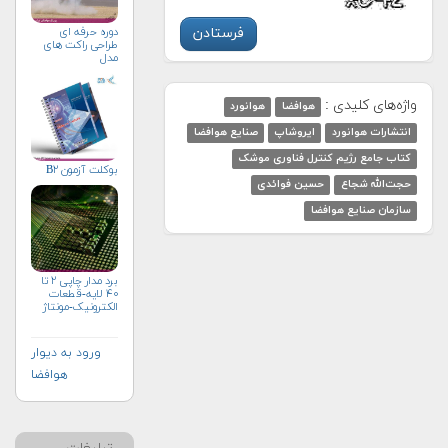
دوره حرفه ای
طراحی راکت های
مدل
واژه‌های کلیدی :
هوافضا
هوانورد
انتشارات هوانورد
ایروشاپ
صنایع هوافضا
کتاب جامع رژیم کنترل فناوری موشک
بوکلت آزمون B۲
حجت‌الله شجاع
حسين فوائدی
سازمان صنایع هوافضا
برد مدار چاپی ۲ تا
۴۰ لایه-قطعات
الکترونیک-مونتاژ
ورود به دیوار
هوافضا