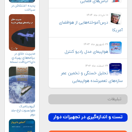
لباس‌های فضایی
پدیده اغتشاش در
سیالات
۱۰ خرداد ماه ۱۴۰۴
درس‌آموخته‌هایی از هوافضای
آمریکا
۲۶ شهریور ماه ۱۴۰۳
هواپيمای مدل راديو كنترل
مديريت خلاق در
برنامه‌هاي پهپادي
دارپا+دریافت نسخه‌
۲۲ اسفند ماه ۱۴۰۲
الکترونیکی
تحلیل خستگی و تخمین عمر
سازه‌های تعمیرشده هواپیمایی
تبلیغات
آیرودینامیک
ماوراءصوت لزج-جلد
دوم