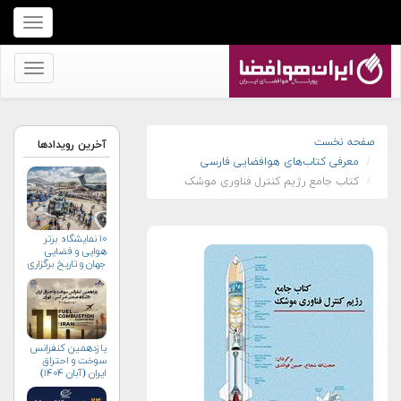
برای
نمایش
منو
برای
کلیک
نمایش
کنید
منو
کلیک
صفحه نخست
آخرین رویدادها
معرفی کتاب‌های هوافضایی فارسی
کنید
کتاب جامع رژیم کنترل فناوری موشک
۱۰ نمایشگاه برتر
هوایی و فضایی
جهان و تاریخ برگزاری
آن‌ها
یازدهمین کنفرانس
سوخت و احتراق
ایران (آبان‌ ۱۴۰۴)