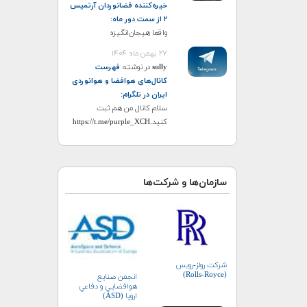
خیره‌کننده فضانوردان آرتمیس
۲ از سمت دور ماه
:
واقعا هیجان‌انگیزه
۲۷ بهمن ماه ۱۴۰۴
sully
در نوشته
فهرست
کانال‌های هوافضا و هوانوردی
ایران در تلگرام
:
سلام کانال من هم ثبت
کنید.https://t.me/purple_XCH
سازمان‌ها و شرکت‌ها
شرکت رولز-رویس
(Rolls-Royce)
انجمن صنايع
هوافضايي و دفاعي
اروپا (ASD)