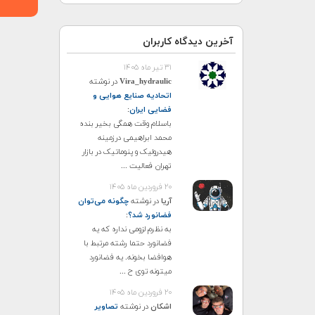
آخرین دیدگاه کاربران
۳۱ تیر ماه ۱۴۰۵
Vira_hydraulic
در نوشته
اتحادیه صنایع هوایی و
فضایی ایران
:
باسلام وقت همگی بخیر بنده
محمد ابراهیمی درزمینه
هیدرولیک و پنوماتیک در بازار
تهران فعالیت ...
۲۰ فروردین ماه ۱۴۰۵
آریا
در نوشته
چگونه می‌توان
فضانورد شد؟
:
به نظرم لزومی نداره که یه
فضانورد حتما رشته مرتبط با
هوافضا بخونه. یه فضانورد
میتونه توی ح ...
۲۰ فروردین ماه ۱۴۰۵
اشکان
در نوشته
تصاویر