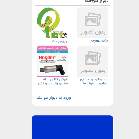
دیوار هوافضا
ماکت soyuz
ایران پرینت
سیمولاتور هواپیمای
فروش آنلاین انواع
مسافربری فوکر۱۰۰
سنسورهای دما و فشار
ورود به دیوار هوافضا