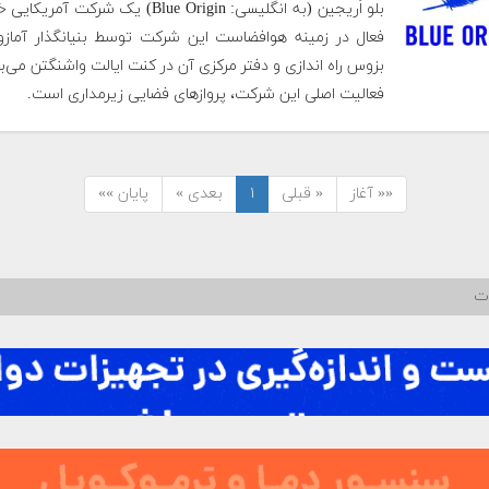
بلو اُریجین (به انگلیسی: Blue Origin) یک شرکت 
فعال در زمینه هوافضاست این شرکت توسط بنیانگذار آما
بزوس راه اندازی و دفتر مرکزی آن در کنت ایالت واشنگتن می‌ب
فعالیت اصلی این شرکت، پروازهای فضایی زیرمداری است.
«« آغاز
« قبلی
۱
بعدی »
پایان »»
ات