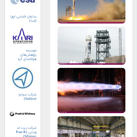
سازمان فضایی اروپا
(اِسا)
موسسه
پژوهش‌های
هوافضای کره
جنوبی (KARI)
شرکت سوخو
(Sukhoi)
شرکت پرت اند
ویتنی (Pratt &
Whitney)