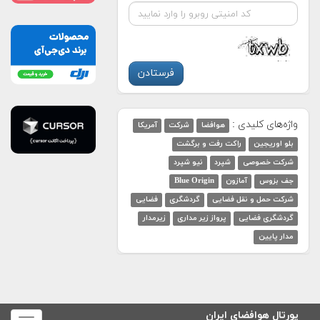
واژه‌های کلیدی :
هوافضا
شرکت
آمریکا
بلو اوریجین
راکت رفت و برگشت
شرکت خصوصی
شپرد
نیو شپرد
جف بزوس
آمازون
Blue Origin
شرکت حمل و نقل فضایی
گردشگری
فضایی
گردشگری فضایی
پرواز زیر مداری
زیرمدار
مدار پایین
پورتال هوافضای ایران