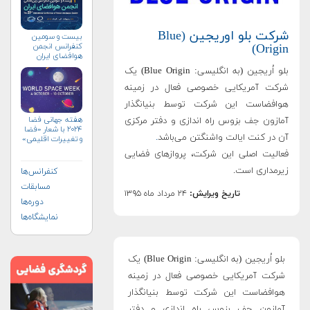
شرکت بلو اوریجین (Blue
بیست و سومین
کنفرانس انجمن
Origin)
هوافضای ايران
(۱۴۰۴)
بلو اُریجین (به انگلیسی: Blue Origin) یک
شرکت آمریکایی خصوصی فعال در زمینه
هوافضاست این شرکت توسط بنیانگذار
هفته جهانی فضا
آمازون جف بزوس راه اندازی و دفتر مرکزی
۲۰۲۴ با شعار «فضا
آن در کنت ایالت واشنگتن می‌باشد
.
و تغییرات اقلیمی»
(+پوستر)
فعالیت اصلی این شرکت، پروازهای فضایی
زیرمداری است.
کنفرانس‌ها
مسابقات
تاریخ ویرایش:
۲۴ مرداد ماه ۱۳۹۵
دوره‌ها
نمایشگاه‌ها
بلو اُریجین (به انگلیسی: Blue Origin) یک
شرکت آمریکایی خصوصی فعال در زمینه
هوافضاست این شرکت توسط بنیانگذار
آمازون جف بزوس راه اندازی و دفتر