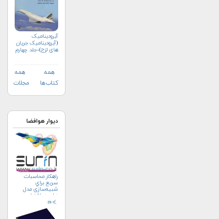
آیرودینامیک
(آیرودینامیک جریان
های لزج)-جلد چهارم
همه
همه
کتاب‌ها
مجلات
دیوار هوافضا
راهکار محاسبات
سريع براي
شبیه‌سازی مدل
های هوافضا