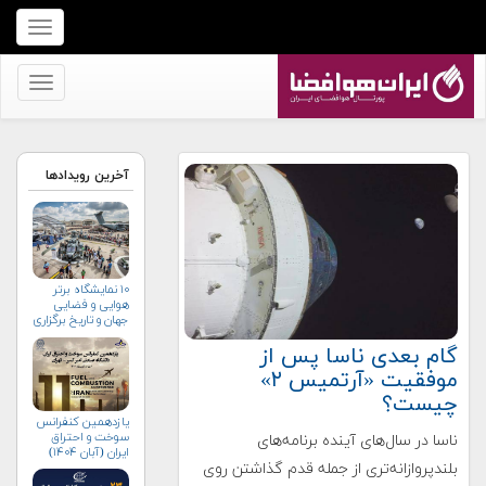
برای
نمایش
منو
برای
کلیک
نمایش
کنید
منو
کلیک
آخرین رویدادها
کنید
۱۰ نمایشگاه برتر
هوایی و فضایی
جهان و تاریخ برگزاری
آن‌ها
گام بعدی ناسا پس از
موفقیت «آرتمیس ۲»
چیست؟
یازدهمین کنفرانس
سوخت و احتراق
ناسا در سال‌های آینده برنامه‌های
ایران (آبان‌ ۱۴۰۴)
بلندپروازانه‌تری از جمله قدم گذاشتن روی