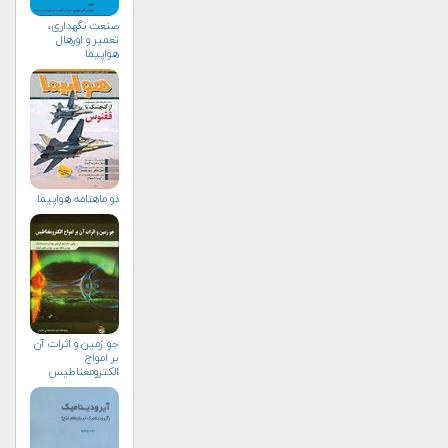
صنعت نگهداری،
تعمیر و اورهال
هواپیما
دو ماهنامه هواپيما
جو زمين و اثرات آن
بر امواج
الكترومغناطيس