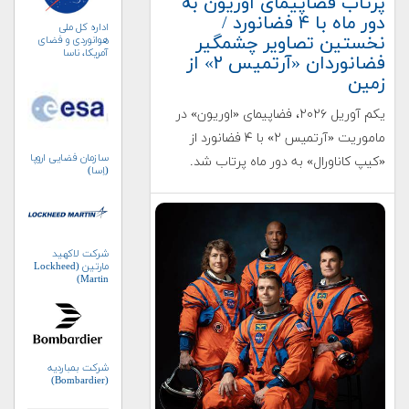
پرتاب فضاپیمای اوریون به
دور ماه با ۴ فضانورد /
اداره کل ملی
نخستین تصاویر چشمگیر
هوانوردی و فضای
آمریکا، ناسا
فضانوردان «آرتمیس ۲» از
(NASA)
زمین
یکم آوریل ۲۰۲۶، فضاپیمای «اوریون» در
ماموریت «آرتمیس ۲» با ۴ فضانورد از
سازمان فضایی اروپا
«کیپ کاناورال» به دور ماه پرتاب شد.
(اِسا)
شرکت لاکهید
مارتین (Lockheed
Martin)
شرکت بمباردیه
(Bombardier)