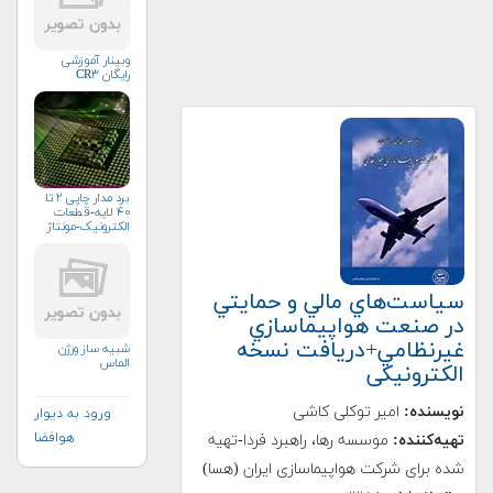
وبینار آموزشی
رایگان CR۳
برد مدار چاپی ۲ تا
۴۰ لایه-قطعات
الکترونیک-مونتاژ
سياست‌هاي مالي و حمايتي
در صنعت هواپيماسازي
غيرنظامي+دریافت نسخه‌
شبیه ساز ورژن
الماس
الکترونیکی
نویسنده:
امیر توکلی کاشی
ورود به دیوار
هوافضا
تهیه‌کننده:
موسسه رها، راهبرد فردا-تهیه
شده برای شرکت هواپیماسازی ایران (هسا)