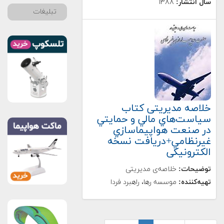
سال انتشار:
۱۳۸۸
تبلیغات
خلاصه مدیریتی کتاب
سياست‌هاي مالي و حمايتي
در صنعت هواپيماسازي
غيرنظامي+دریافت نسخه‌
الکترونیکی
توضیحات:
خلاصه‌ی مدیریتی
تهیه‌کننده:
موسسه رها، راهبرد فردا