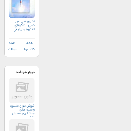
مدل رياضي غير
خطي عملگرهاي
الكتروهيدروليكي
جهت هدايت كنترل
راكتها
همه
همه
کتاب‌ها
مجلات
دیوار هوافضا
فروش انواع الکترود
و سیم های
جوشکاری معمولی
وتخصصی