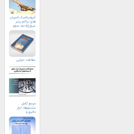
آیرودینامیک (جریان
های تراکم پذیر
غیرلزج)-جلد سوم
حفاظت حرارتی
مرجع کامل
سنسورها، ابزار
دقیق و
سیستم‌های
اندازه‌گیری