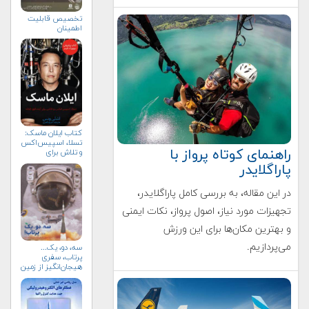
تخصيص قابليت
اطمينان
کتاب ایلان ماسک:
تسلا، اسپیس‌اکس
راهنمای کوتاه پرواز با
و تلاش برای
آینده‌ای
پاراگلایدر
شگفت‌انگیز
در این مقاله، به بررسی کامل پاراگلایدر،
تجهیزات مورد نیاز، اصول پرواز، نکات ایمنی
و بهترین مکان‌ها برای این ورزش
می‌پردازیم.
سه، دو، یک...
پرتاب، سفری
هیجان‌انگیز از زمین
به فضا (+خرید)