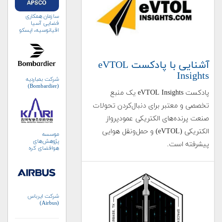
سازمان همکاری
فضایی آسیا
اقیانوسیه، اپسکو
(APSCO)
آشنایی با پادکست eVTOL
Insights
شرکت بمباردیه
(Bombardier)
پادکست eVTOL Insights یک منبع
تخصصی و معتبر برای دنبال‌کردن تحولات
صنعت پرنده‌های الکتریکی عمودپرواز
الکتریکی (eVTOL) و حمل‌ونقل هوایی
موسسه
پژوهش‌های
پیشرفته است.
هوافضای کره
جنوبی (KARI)
شرکت ایرباس
(Airbus)