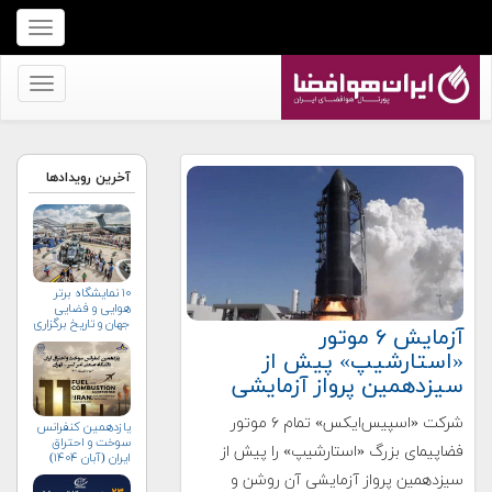
برای
نمایش
منو
برای
کلیک
نمایش
کنید
منو
کلیک
آخرین رویدادها
کنید
۱۰ نمایشگاه برتر
هوایی و فضایی
جهان و تاریخ برگزاری
آزمایش ۶ موتور
آن‌ها
«استارشیپ» پیش از
سیزدهمین پرواز آزمایشی
شرکت «اسپیس‌ایکس» تمام ۶ موتور
یازدهمین کنفرانس
سوخت و احتراق
فضاپیمای بزرگ «استارشیپ» را پیش از
ایران (آبان‌ ۱۴۰۴)
سیزدهمین پرواز آزمایشی آن روشن و