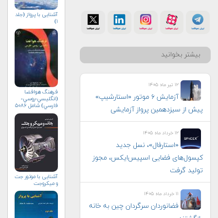
آشنایی با پرواز (جلد
۱)
بیشتر بخوانید
۱۲ تیر ماه ۱۴۰۵
فرهنگ هوافضا
آزمایش ۶ موتور «استارشیپ»
(انگليسي-روسي-
فارسي) شامل ۵۰۸۶
پیش از سیزدهمین پرواز آزمایشی
واژه‌ی علمي و فني
۱۲ خرداد ماه ۱۴۰۵
«استارفال»، نسل جدید
کپسول‌های فضایی اسپیس‌ایکس، مجوز
تولید گرفت
آشنایی با موتور جت
و میکروجت
۱۱ خرداد ماه ۱۴۰۵
فضانوردان سرگردان چین به خانه