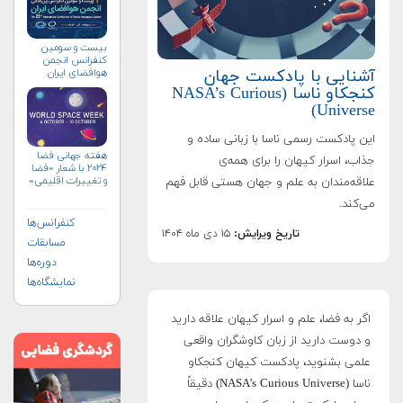
بیست و سومین
کنفرانس انجمن
آشنایی با پادکست جهان
هوافضای ايران
(۱۴۰۴)
کنجکاو ناسا (NASA’s Curious
Universe)
این پادکست رسمی ناسا با زبانی ساده و
هفته جهانی فضا
جذاب، اسرار کیهان را برای همه‌ی
۲۰۲۴ با شعار «فضا
و تغییرات اقلیمی»
علاقه‌مندان به علم و جهان هستی قابل فهم
(+پوستر)
می‌کند.
کنفرانس‌ها
تاریخ ویرایش:
۱۵ دی ماه ۱۴۰۴
مسابقات
دوره‌ها
نمایشگاه‌ها
اگر به فضا، علم و اسرار کیهان علاقه دارید
و دوست دارید از زبان کاوشگران واقعی
علمی بشنوید، پادکست کیهان کنجکاو
ناسا (NASA’s Curious Universe) دقیقاً