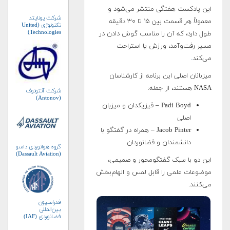
این پادکست هفتگی منتشر می‌شود و
شرکت یونایتد
معمولاً هر قسمت بین ۱۵ تا ۳۰ دقیقه
تکنولوژی (United
Technologies)
طول دارد، که آن را مناسب گوش دادن در
مسیر رفت‌و‌آمد، ورزش یا استراحت
می‌کند
.
میزبانان اصلی این برنامه از کارشناسان
NASA هستند، از جمله:
شرکت آنتونوف
(Antonov)
Padi Boyd – فیزیکدان و میزبان
اصلی
Jacob Pinter – همراه در گفتگو با
دانشمندان و فضانوردان
گروه هوانوردی داسو
(Dassault Aviation)
این دو با سبک گفتگو‌محور و صمیمی،
موضوعات علمی را قابل لمس و الهام‌بخش
می‌کنند.
فدراسیون
بین‌المللی
فضانوردی (IAF)