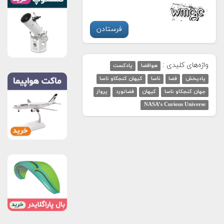
واژه‌های کلیدی :
هوافضا
پادکست
پادپخش
فضا
ناسا
کیهان کنجکاو ناسا
جهان کنجکاو ناسا
کیهان
فضانورد
پرواز
NASA’s Curious Universe