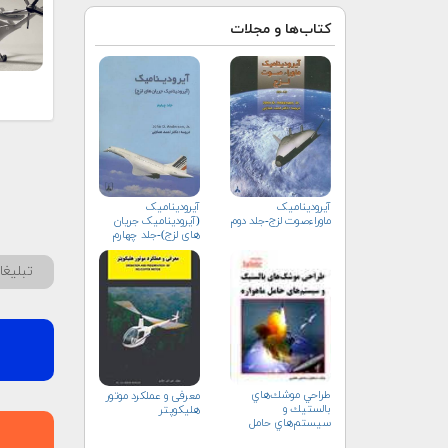
کتاب‌ها و مجلات
آیرودینامیک
آیرودینامیک
(آیرودینامیک جریان
ماوراءصوت لزج-جلد دوم
های لزج)-جلد چهارم
تبلیغ
طراحي موشك‌هاي
معرفی و عملكرد موتور
بالستيك و
هلیكوپتر
سيستم‌هاي حامل
ماهواره