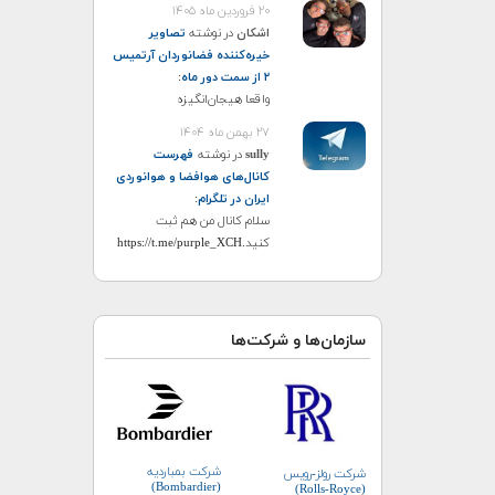
۲۰ فروردین ماه ۱۴۰۵
اشکان
در نوشته
تصاویر
خیره‌کننده فضانوردان آرتمیس
۲ از سمت دور ماه
:
واقعا هیجان‌انگیزه
۲۷ بهمن ماه ۱۴۰۴
sully
در نوشته
فهرست
کانال‌های هوافضا و هوانوردی
ایران در تلگرام
:
سلام کانال من هم ثبت
کنید.https://t.me/purple_XCH
سازمان‌ها و شرکت‌ها
شرکت بمباردیه
شرکت رولز-رویس
(Bombardier)
(Rolls-Royce)