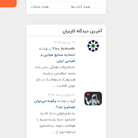
همه کتاب‌ها
همه مجلات
آخرین دیدگاه کاربران
۳۱ تیر ماه ۱۴۰۵
Vira_hydraulic
در نوشته
اتحادیه صنایع هوایی و
فضایی ایران
:
باسلام وقت همگی بخیر بنده
محمد ابراهیمی درزمینه
هیدرولیک و پنوماتیک در بازار
تهران فعالیت ...
۲۰ فروردین ماه ۱۴۰۵
آریا
در نوشته
چگونه می‌توان
فضانورد شد؟
:
به نظرم لزومی نداره که یه
فضانورد حتما رشته مرتبط با
هوافضا بخونه. یه فضانورد
میتونه توی ح ...