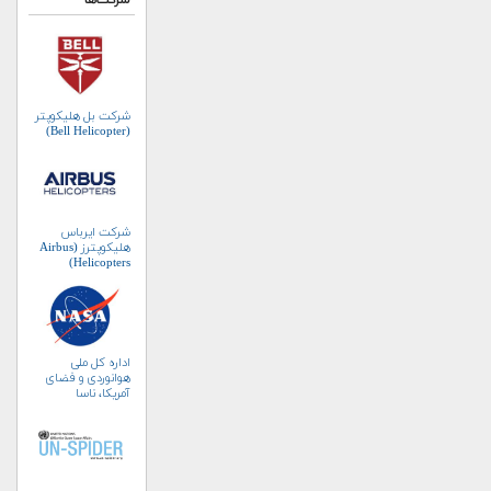
شرکت‌ها
شرکت بل هلیکوپتر
(Bell Helicopter)
شرکت ایرباس
هلیکوپترز (Airbus
Helicopters)
اداره کل ملی
هوانوردی و فضای
آمریکا، ناسا
(NASA)