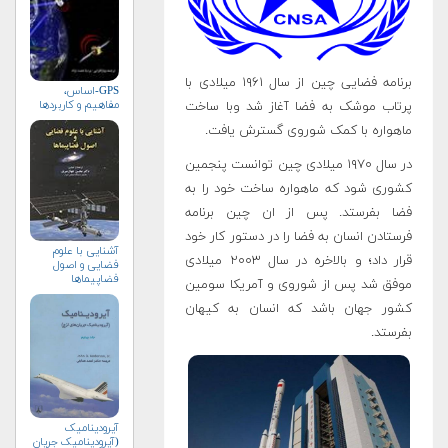
برنامه فضایی چین از سال ۱۹۶۱ میلادی با
GPS-اساس،
مفاهیم و کاربردها
پرتاب موشک به فضا آغاز شد وبا ساخت
ماهواره با کمک شوروی گسترش یافت.
در سال ۱۹۷۰ میلادی چین توانست پنجمین
کشوری شود که ماهواره ساخت خود را به
فضا بفرستد. پس از ان چین برنامه
فرستادن انسان به فضا را در دستور کار خود
آشنایی با علوم
قرار داد؛ و بالاخره در سال ۲۰۰۳ میلادی
فضایی و اصول
فضاپیماها
موفق شد پس از شوروی و آمریکا سومین
کشور جهان باشد که انسان به کیهان
بفرستد.
آیرودینامیک
(آیرودینامیک جریان