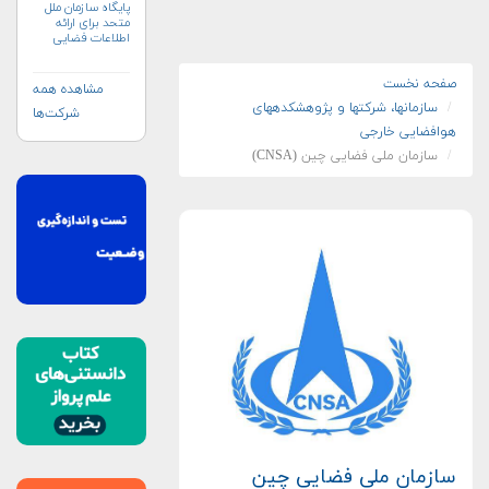
پایگاه سازمان ملل
متحد برای ارائه
اطلاعات فضایی
به‌منظور مدیریت
بلایا و واکنش‌های
اضطراری (UN-
صفحه نخست
مشاهده همه
SPIDER)
سازمان‏ها، شرکت‏ها و پژوهشکده‏های
شرکت‌ها
هوافضایی خارجی
سازمان ملی فضایی چین (CNSA)
سازمان ملی فضایی چین