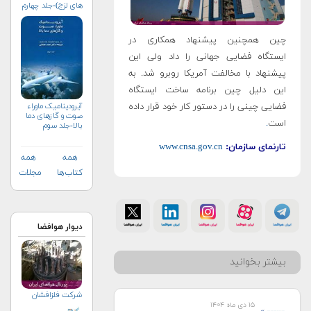
های لزج)-جلد چهارم
چین همچنین پیشنهاد همکاری در
ایستگاه فضایی جهانی را داد ولی این
پیشنهاد با مخالفت آمریکا روبرو شد. به
این دلیل چین برنامه ساخت ایستگاه
فضایی چینی را در دستور کار خود قرار داده
آیرودینامیک ماوراء
صوت و گازهای دما
است
.
بالا-جلد سوم
تارنمای سازمان:
www.cnsa.gov.cn
همه
همه
کتاب‌ها
مجلات
دیوار هوافضا
بیشتر بخوانید
شرکت فلزافشان
۱۵ دی ماه ۱۴۰۴