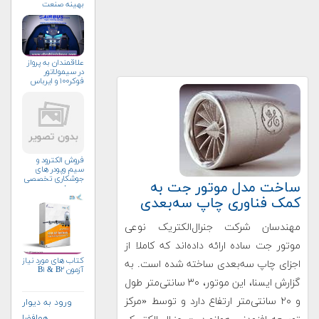
بهینه صنعت
علاقمندان به پرواز
در سیمولاتور
فوکر۱۰۰ و ایرباس
فروش الکترود و
سیم وپودر های
جوشکاری تخصصی
ساخت مدل موتور جت به
ومعمولی
کمک فناوری چاپ سه‌بعدی
مهندسان شرکت جنرال‌الکتریک نوعی
موتور جت ساده ارائه داده‌اند که کاملا از
کتاب های مورد نیاز
اجزای چاپ سه‌بعدی ساخته شده است. به
آزمون B۱ & B۲
گزارش ایسنا، این موتور، ۳۰ سانتی‌متر طول
و ۲۰ سانتی‌متر ارتفاع دارد و توسط «مرکز
ورود به دیوار
هوافضا