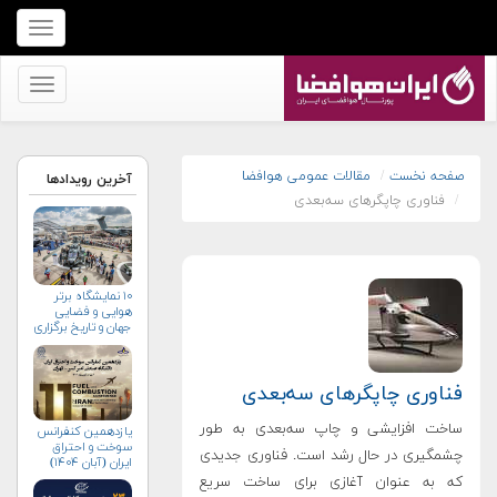
برای
نمایش
منو
برای
کلیک
نمایش
کنید
منو
کلیک
صفحه نخست
مقالات عمومی هوافضا
آخرین رویدادها
فناوری چاپگرهای سه‌بعدی
کنید
۱۰ نمایشگاه برتر
هوایی و فضایی
جهان و تاریخ برگزاری
آن‌ها
فناوری چاپگرهای سه‌بعدی
ساخت افزایشی و چاپ سه‌بعدی به طور
یازدهمین کنفرانس
سوخت و احتراق
چشمگیری در حال رشد است. فناوری جدیدی
ایران (آبان‌ ۱۴۰۴)
که به عنوان آغازی برای ساخت سریع