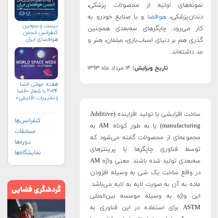
نمونه‌های اولیه از محصولات پزشکی،
دندان‌پزشکی،
هوافضا
و یا صنایع خودرو به
بیست و سومین
کار می‌رود. چاپگرهای سه‌بعدی همچنین
کنفرانس انجمن
هوافضای ايران
گذری هم بر دنیای اسباب‌بازی، مبلمان، هنر و
(۱۴۰۴)
مد داشته‌اند.
تاریخ ویرایش:
۱۴ مرداد ماه ۱۳۹۳
هفته جهانی فضا
۲۰۲۴ با شعار «فضا
و تغییرات اقلیمی»
(+پوستر)
ساخت افزایشی یا تولید افزاینده (Additive
کنفرانس‌ها
manufacturing) یا به طور کوتاه AM به
مسابقات
مجموعه‌ای از محصولات گفته می‌شود که
دوره‌ها
توسط فناوری چاپگرها یا پرینترهای
نمایشگاه‌ها
سه‌بعدی تولید شده باشند. معنی واژه AM
در واقع ساخت یک شی به وسیله افزودن
ماده به آن به صورت لایه به لایه می‌باشد.
این واژه به وسیله موسسه بین‌المللی
ASTM برای استفاده در این فناوری به