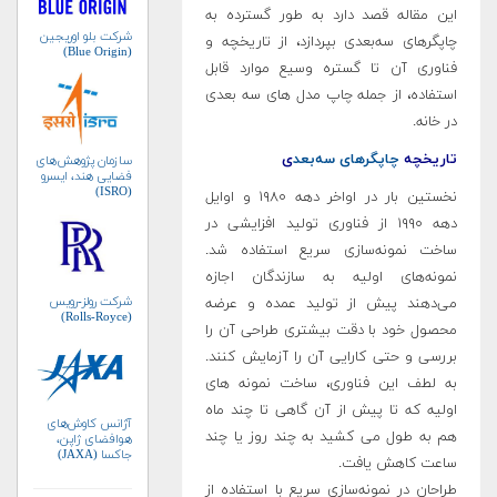
این مقاله قصد دارد به طور گسترده به
شرکت بلو اوریجین
چاپگرهای سه‌بعدی بپردازد، از تاریخچه و
(Blue Origin)
فناوری آن تا گستره وسیع موارد قابل
استفاده، از جمله چاپ مدل های سه بعدی
در خانه.
تاریخچه
چاپگرهای سه‌بعد
ی
سازمان پژوهش‌های
فضایی هند، ایسرو
(ISRO)
نخستین بار در اواخر دهه ۱۹۸۰ و اوایل
دهه ۱۹۹۰ از فناوری تولید افزایشی در
ساخت نمونه‌سازی سریع استفاده شد.
نمونه‌های اولیه به سازندگان اجازه
شرکت رولز-رویس
می‌دهند پیش از تولید عمده و عرضه
(Rolls-Royce)
محصول خود با دقت بیشتری طراحی آن را
بررسی و حتی کارایی آن را آزمایش کنند.
به لطف این فناوری، ساخت نمونه های
اولیه که تا پیش از آن گاهی تا چند ماه
آژانس کاوش‌های
هم به طول می کشید به چند روز یا چند
هوافضای ژاپن،
جاکسا (JAXA)
ساعت کاهش یافت.
طراحان در نمونه‌سازی سریع با استفاده از