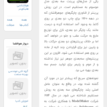
یکی از مدل‌های پرینت سه بعدی مدل
هواشناسی
موسوم به مستقیم است. در این روش
هلیكوپتر
پرینتر از فناوری چاپگرهای جوهرافشان که
در دهه ۱۹۶۰ برای چاپ دو بعدی بر روی
همه
همه
کاغذ به وجود آمد استفاده کرده و درست
کتاب‌ها
مجلات
مانند یک چاپگر دو بعدی، نازل برای توزیع
مایع به حرکت عقب و جلو در خواهد آمد
اما بر خلاف پرینترهای دو بعدی حرکات بالا
دیوار هوافضا
و پایین نیز برای قراردادن چند لایه از ماده
بر روی هم استفاده می شود. افزون بر این
پرینترهای سه‌بعدی جوهر نیز نیاز نداشته
و از موم و پلیمر برای تولید جسم سه
بعدی بهره می برد.
گروه فنی مهندسی
بهینه صنعت
نمونه‌های سریع که پیشتر نیز در مورد آن
گفته شده بود، در واقع به عنوان عامل
اصلی رشد چاپگرهای سه بعدی به روش
مستقیم شناخته می شود. در سال ۱۹۹۴
شرکت ModelMaker با همکاری شرکت به
اموزش کتیا
نام Solidscape برای نخستین بار موفق به