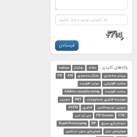
واژه‌های کلیدی :
مقاله
نوشتار
هوافضا
پرینتر سه‌بعدی
چاپگر سه‌بعدی
AM
۳D
ساخت افزایشی
تولید افزاینده
ساخت افزاینده
Additive manufacturing
موسسه فناوری ماساچوست
MIT
سورین
سورین توربوماشین
فناوری
ASTM
CNC
۳D Systems
سی ان سی
نمونه‌سازی سریع
RP
Rapid Prototyping
هواپیمای مدل
هواپیمای بدون سرنشین