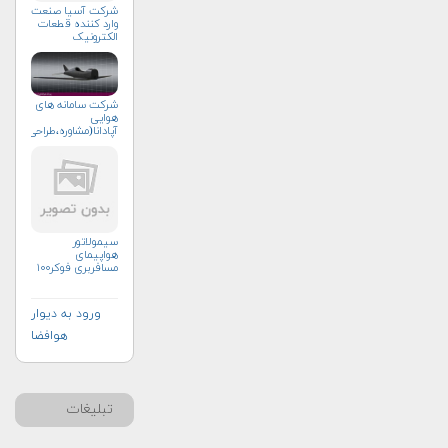
شرکت آسیا صنعت
وارد کننده قطعات
الکترونیک
شرکت سامانه های
هوایی
آپادانا(مشاوره،طراحی،ساخت
سیمولاتور
هواپیمای
مسافربری فوکر۱۰۰
ورود به دیوار
هوافضا
تبلیغات