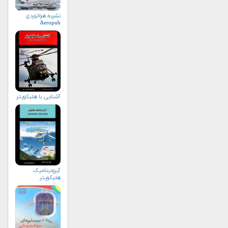
نشریه هوانوردی
Aeropub
آشنایی با هلیكوپتر
آیرودینامیک
هلیکوپتر