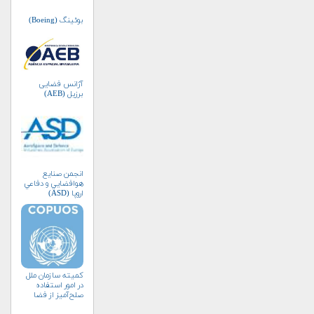
بوئینگ (Boeing)
آژانس فضایی
برزیل (AEB)
انجمن صنايع
هوافضايي و دفاعي
اروپا (ASD)
کمیته سازمان ملل
در امور استفاده
صلح‌آمیز از فضا
(کوپوس)