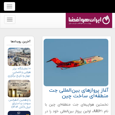
برای
نمایش
منو
برای
کلیک
نمایش
کنید
منو
کلیک
آخرین رویدادها
کنید
۱۰ نمایشگاه برتر
هوایی و فضایی
جهان و تاریخ برگزاری
آن‌ها
‌‌آغاز پروازهای بین‌المللی جت
منطقه‌ای ساخت چین
یازدهمین کنفرانس
سوخت و احتراق
نخستین هواپیمای جت منطقه‌ای چین با
ایران (آبان‌ ۱۴۰۴)
نام ARJ۲۱، اولین پرواز بین‌المللی خود را در