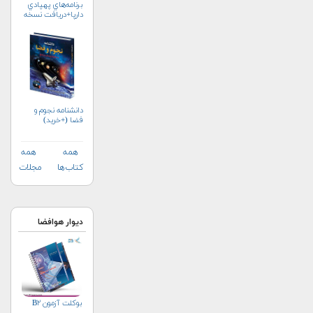
برنامه‌هاي پهپادي
دارپا+دریافت نسخه‌
الکترونیکی
دانشنامه نجوم و
فضا (+خرید)
همه
همه
کتاب‌ها
مجلات
دیوار هوافضا
بوکلت آزمون B۲