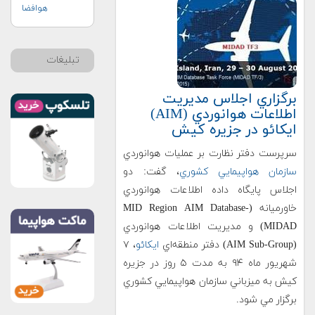
هوافضا
تبلیغات
برگزاري اجلاس مديريت
اطلاعات هوانوردي (AIM)
ايكائو در جزيره كيش
سرپرست دفتر نظارت بر عمليات هوانوردي
سازمان هواپيمايي كشوري
، گفت: دو
اجلاس پايگاه داده اطلاعات هوانوردي
خاورميانه (MID Region AIM Database-
MIDAD) و مديريت اطلاعات هوانوردي
(AIM Sub-Group) دفتر منطقه‌اي
ايكائو
، ۷
شهريور ماه ۹۴ به مدت ۵ روز در جزيره
كيش به ميزباني سازمان هواپيمايي كشوري
برگزار مي شود.