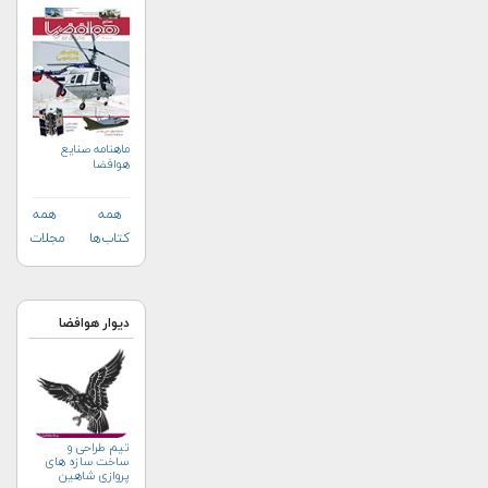
ماهنامه صنايع
هوافضا
همه
همه
کتاب‌ها
مجلات
دیوار هوافضا
تيم طراحى و
ساخت سازه هاى
پروازى شاهين