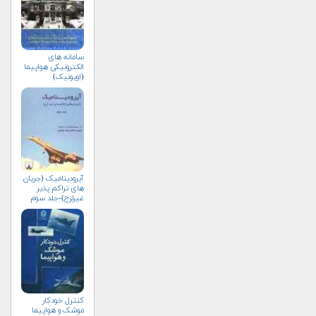
سامانه های
الکترونیکی هواپیما
(اویونیک)
آیرودینامیک (جریان
های تراکم پذیر
غیرلزج)-جلد سوم
کنترل خودکار
موشک و هواپیما