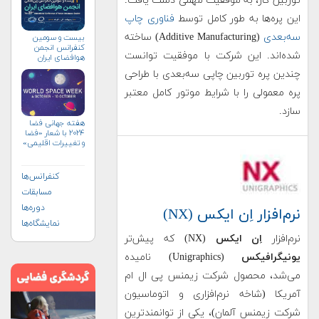
توربین گاز، به موفقیت مهمی دست یافت.
این پره‌ها به طور کامل توسط
فناوری چاپ
سه‌بعدی
(Additive Manufacturing) ساخته
بیست و سومین
کنفرانس انجمن
شده‌اند. این شرکت با موفقیت توانست
هوافضای ايران
(۱۴۰۴)
چندین پره توربین چاپی سه‌بعدی با طراحی
پره معمولی را با شرایط موتور کامل معتبر
سازد.
هفته جهانی فضا
۲۰۲۴ با شعار «فضا
و تغییرات اقلیمی»
(+پوستر)
کنفرانس‌ها
مسابقات
دوره‌ها
نرم‌افزار اِن ایکس (NX)
نمایشگاه‌ها
نرم‌افزار
اِن ایکس
(NX) که پیش‌تر
یونیگرافیکس
(Unigraphics) نامیده
می‌شد، محصول شرکت زیمنس پی ال ام
آمریکا (شاخه نرم‌افزاری و اتوماسیون
شرکت زیمنس آلمان)، یکی از توانمندترین