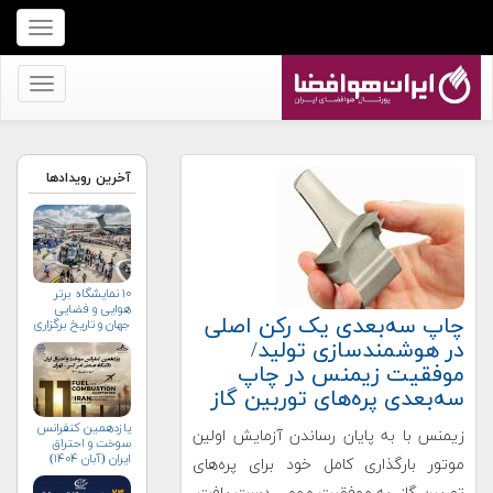
برای
نمایش
منو
برای
کلیک
نمایش
کنید
منو
کلیک
آخرین رویدادها
کنید
۱۰ نمایشگاه برتر
هوایی و فضایی
چاپ سه‌بعدی یک رکن اصلی
جهان و تاریخ برگزاری
آن‌ها
در هوشمندسازی تولید/
موفقیت زیمنس در چاپ
سه‌بعدی پره‌های توربین گاز
یازدهمین کنفرانس
زیمنس با به پایان رساندن آزمایش اولین
سوخت و احتراق
ایران (آبان‌ ۱۴۰۴)
موتور بارگذاری کامل خود برای پره‌های