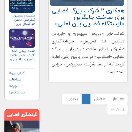
همکاری ۲ شرکت بزرگ فضایی
برای ساخت جایگزین
بیست و سومین
کنفرانس انجمن
«ایستگاه فضایی بین‌المللی»
هوافضای ايران
(۱۴۰۴)
شرکت‌های «وویجر اسپیس» و «ایرباس
دیفنس اند اسپیس»، سرمایه‌گذاری
مشترکی را برای ساخت و راه‌اندازی ایستگاه
هفته جهانی فضا
۲۰۲۴ با شعار «فضا
فضایی «استارلب» در مدار پایین زمین اعلام
و تغییرات اقلیمی»
(+پوستر)
کردند که توسط شرکت «نانورکس» طراحی
شده است.
کنفرانس‌ها
مسابقات
دوره‌ها
نمایشگاه‌ها
«« آغاز
« قبلی
۱
بعدی »
پایان »»