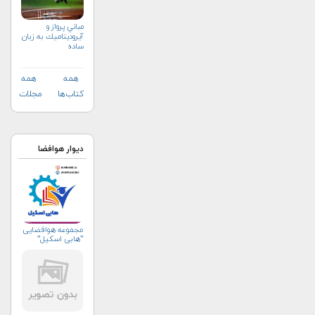
مباني پرواز و
آيروديناميك به زبان
ساده
همه
همه
کتاب‌ها
مجلات
دیوار هوافضا
مجموعه هوافضایی
"هابی اسکیل"