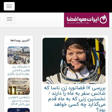
برای
نمایش
منو
برای
کلیک
نمایش
کنید
منو
کلیک
آخرین رویدادها
کنید
۱۰ نمایشگاه برتر
هوایی و فضایی
جهان و تاریخ برگزاری
آن‌ها
بررسی ۱۷ فضانورد زن ناسا که
شانس سفر به ماه را دارند /
یازدهمین کنفرانس
نخستین زنی که به ماه قدم
سوخت و احتراق
می‌گذارد چه کسی خواهد
ایران (آبان‌ ۱۴۰۴)
بود؟