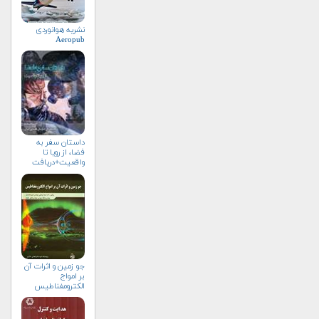
نشریه هوانوردی
Aeropub
داستان سفر به
فضا، از رویا تا
واقعیت+دریافت
نسخه‌ الکترونیکی
جو زمين و اثرات آن
بر امواج
الكترومغناطيس