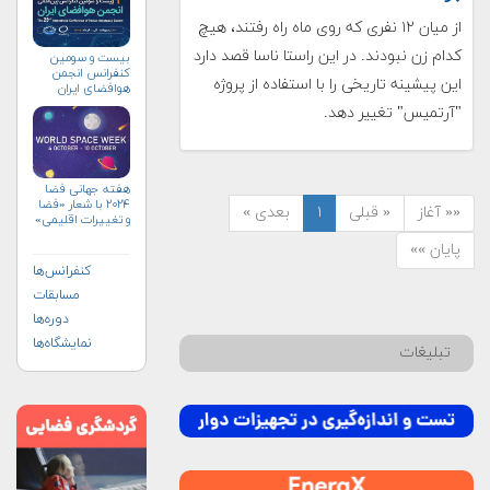
از میان ۱۲ نفری که روی ماه راه رفتند، هیچ‌
کدام زن نبودند. در این راستا ناسا قصد دارد
بیست و سومین
کنفرانس انجمن
این پیشینه تاریخی را با استفاده از پروژه
هوافضای ايران
(۱۴۰۴)
"آرتمیس" تغییر دهد.
هفته جهانی فضا
۲۰۲۴ با شعار «فضا
«« آغاز
« قبلی
۱
بعدی »
و تغییرات اقلیمی»
(+پوستر)
پایان »»
کنفرانس‌ها
مسابقات
دوره‌ها
نمایشگاه‌ها
تبلیغات