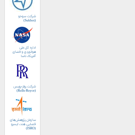
شرکت سوخو
(Sukhoi)
اداره کل ملی
هوانوردی و فضای
آمریکا، ناسا
(NASA)
شرکت رولز-رویس
(Rolls-Royce)
سازمان پژوهش‌های
فضایی هند، ایسرو
(ISRO)