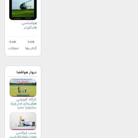
هواشناسی
هلیكوپتر
همه
همه
کتاب‌ها
مجلات
دیوار هوافضا
کارگاه آموزشی
هواپیمای مدل ویژه
جشنواره جمپا
چسب اپوکسی
معادل‌بلزونا،ارالدایت،امرون،