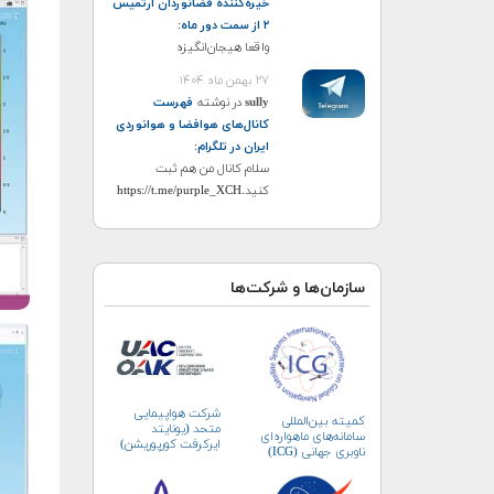
خیره‌کننده فضانوردان آرتمیس
۲ از سمت دور ماه
:
واقعا هیجان‌انگیزه
۲۷ بهمن ماه ۱۴۰۴
sully
در نوشته
فهرست
کانال‌های هوافضا و هوانوردی
ایران در تلگرام
:
سلام کانال من هم ثبت
کنید.https://t.me/purple_XCH
سازمان‌ها و شرکت‌ها
شرکت هواپیمایی
کمیته بین‌المللی
متحد (یونایتد
سامانه‌های ماهواره‌ای
ایرکرفت کورپوریشن)
ناوبری جهانی (ICG)