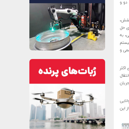
دو و
کشش،
ی حل
، به
یستم
می و
اکثر
نتقال
جریان
انایی
ز این