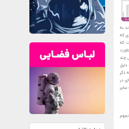
ند به
وی که
ت که
اورت
ل چند
 دلیل
ه ذکر
ای در
 سایر
نجوم