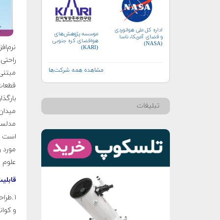
اداره کل ملی هوانوردی
موسسه پژوهش‌های
و فضای آمریکا، ناسا
هوافضای کره جنوبی
(NASA)
نرم‌اف
(KARI)
راحتی 
مشاهده همه شرکت‌ها
مبتنی
قطعات
بارگذا
تبلیغات
میدان 
مدلساز
است بر
مورد ر
علوم 
قابلی
۱.طرا
و کوان