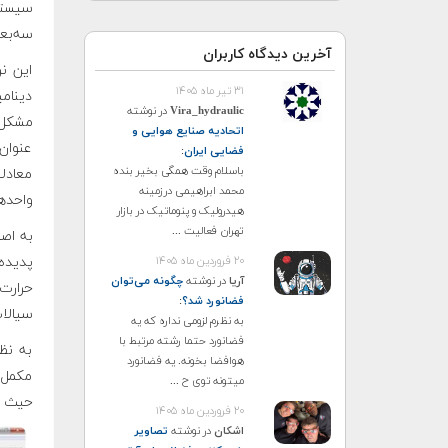
سیستم
سه‌بع
آخرین دیدگاه کاربران
این ن
۳۱ تیر ماه ۱۴۰۵
دینام
Vira_hydraulic
در نوشته
مشکل 
اتحادیه صنایع هوایی و
عنوان
فضایی ایران
:
باسلام وقت همگی بخیر بنده
معادل
محمد ابراهیمی درزمینه
واحده
هیدرولیک و پنوماتیک در بازار
تهران فعالیت ...
به اص
۲۰ فروردین ماه ۱۴۰۵
پدیده‌
آریا
در نوشته
چگونه می‌توان
حرارت،
فضانورد شد؟
:
سیالات
به نظرم لزومی نداره که یه
فضانورد حتما رشته مرتبط با
به نظر
هوافضا بخونه. یه فضانورد
مکمل ش
میتونه توی ح ...
حیث جد
۲۰ فروردین ماه ۱۴۰۵
اشکان
در نوشته
تصاویر