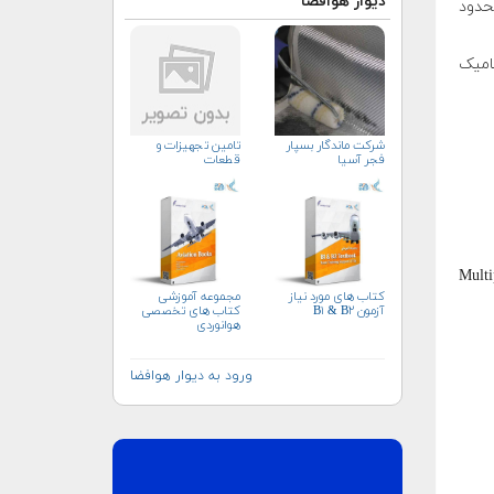
دیوار هوافضا
حدود
امیک
شرکت ماندگار بسپار
تامین تجهیزات و
فجر آسیا
قطعات
Multipurpose ،Che
کتاب های مورد نیاز
مجموعه آموزشی
آزمون B۱ & B۲
کتاب های تخصصی
هوانوردی
ورود به دیوار هوافضا