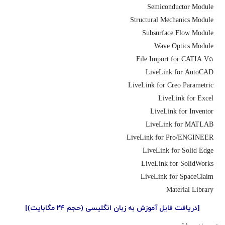
Semiconductor Module
Structural Mechanics Module
Subsurface Flow Module
Wave Optics Module
File Import for CATIA V۵
LiveLink for AutoCAD
LiveLink for Creo Parametric
LiveLink for Excel
LiveLink for Inventor
LiveLink for MATLAB
LiveLink for Pro/ENGINEER
LiveLink for Solid Edge
LiveLink for SolidWorks
LiveLink for SpaceClaim
Material Library
[دریافت فایل آموزش به زبان انگلیسی (حجم ۲۴ مگابایت)]