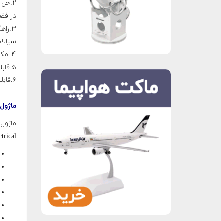
۲.حل
در فض
۳.را
سیالات
۴.امکان تعامل با نرم‌افزارهای مهندسی دیگر مانند کتیا و متلب
۵.قابلیت نصب هم بر روی ویندوزهای ۳۲ بیتی و هم ۶۴ بیتی
۶.قابلیت نصب در سیستم لینوکس و ..
ماژول‌
،،Electrical