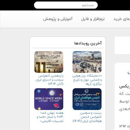
مای خرید
نرم‌افزار و فایل
آموزش و پژوهش
آخرین رویدادها
۱۰ نمایشگاه برتر هوایی
یازدهمین کنفرانس
و فضایی جهان و تاریخ
سوخت و احتراق ایران
برگزاری آن‌ها
(آبان‌ ۱۴۰۴)
یزیکس
ی است که
توسط
‌بعدی
بیست و سومین
هفته جهانی فضا
کنفرانس انجمن
۲۰۲۴ با شعار «فضا و
هوافضای ايران (۱۴۰۴)
تغییرات اقلیمی»
(+پوستر)