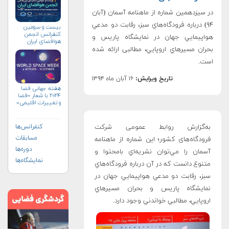
در سیزدهمین شماره از ماهنامه آسمان (آبان
۹۴) درباره فرودگاه‌هاي سبز، رقابت دو مدعي
بیست و سومین
کنفرانس انجمن
هواپيمايي جهان در نمايشگاه پاريس و
هوافضای ايران
(۱۴۰۴)
بحران مسيرهاي اروپايي، مطالبی ارائه شده
است.
تاریخ ویرایش:
۱۶ آبان ماه ۱۳۹۴
هفته جهانی فضا
۲۰۲۴ با شعار «فضا
و تغییرات اقلیمی»
(+پوستر)
به‌گزارش روابط‌ عمومی شرکت
کنفرانس‌ها
مسابقات
فرودگاه‌های کشور؛ اين شماره از ماهنامه
دوره‌ها
آسمان را مي‌توان نشريه‌اي بامحتوا و
نمایشگاه‌ها
متنوع دانست كه در آن درباره فرودگاه‌هاي
سبز، رقابت دو مدعي هواپيمايي جهان در
نمايشگاه پاريس و بحران مسيرهاي
اروپايي، مطالبي خواندني وجود دارد
.