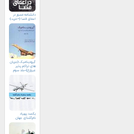
دانشنامه مصور در
اعماق فضا (+خرید)
آیرودینامیک (جریان
های تراکم پذیر
غیرلزج)-جلد سوم
یکصد پهپاد
نام‌آشنای جهان