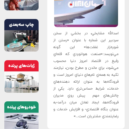
اسدالله مشايخي، در بخشي از سخن
سردبير اين شماره با عنوان «رستن از
شوره‌زار غفلت‌ها» اين گونه
مي‌نويسد:«صنعت هوانوردي كه قله‌اي
رفيع در اقتصاد امروز دنيا محسوب
مي‌شود، براي ماندن و مطرح بودن، نيازمند
تكيه به همه‌ي نام‌هاي دنياي امروز است و
فرودگاه‌ها به عنوان ارائه دهنده‌هاي
خدمات، شرايط حساس‌تري دارد. يكي از
چالش‌هاي مهم پيش روي مديران
فرودگاه‌ها، ايجاد تعادل ميان درآمد-به
عنوان بنگاه اقتصادي- و افزايش خدمات و
رضايتمندي مشتريان است...»