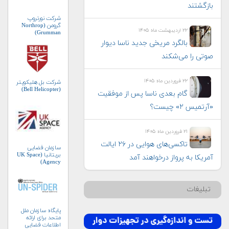
بازگشتند
شرکت نورتروپ
گرومن (Northrop
۲۲ اردیبهشت ماه ۱۴۰۵
Grumman)
بالگرد مریخی جدید ناسا دیوار
صوتی را می‌شکند
۲۲ فروردین ماه ۱۴۰۵
شرکت بل هلیکوپتر
(Bell Helicopter)
گام بعدی ناسا پس از موفقیت
«آرتمیس ۲» چیست؟
۲۱ فروردین ماه ۱۴۰۵
تاکسی‌های هوایی در ۲۶ ایالت
سازمان فضایی
بریتانیا (UK Space
آمریکا به پرواز درخواهند آمد
Agency)
تبلیغات
پایگاه سازمان ملل
متحد برای ارائه
اطلاعات فضایی