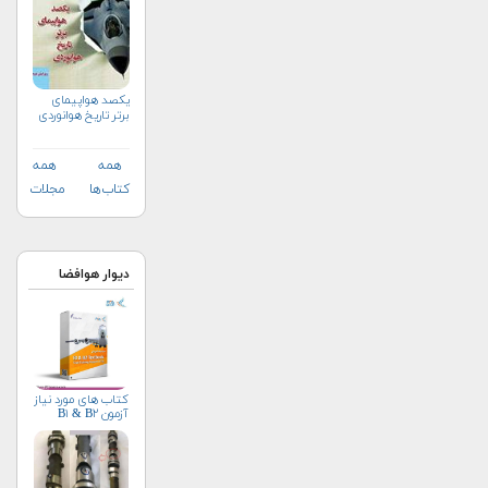
یکصد هواپیمای
برتر تاریخ هوانوردی
همه
همه
کتاب‌ها
مجلات
دیوار هوافضا
کتاب های مورد نیاز
آزمون B۱ & B۲