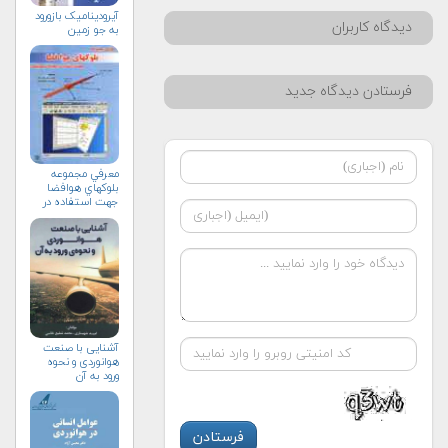
آیرودینامیک بازورود
دیدگاه کاربران
به جو زمین
فرستادن دیدگاه جدید
معرفي مجموعه
بلوك‏هاي هوافضا
جهت استفاده در
محيط سيمولينك
آشنایی با صنعت
هوانوردی و نحوه
ورود به آن