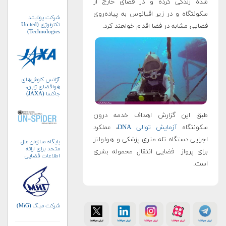
شده زندگی کرده و در فضای خارج از
سکونتگاه و در زیر اقیانوس به پیاده‌روی
شرکت یونایتد
تکنولوژی (United
فضایی مشابه در فضا اقدام خواهند کرد.
Technologies)
آژانس کاوش‌های
هوافضای ژاپن،
جاکسا (JAXA)
طبق این گزارش اهداف خدمه درون
سکونتگاه
آزمایش توالی DNA
، عملکرد
اجرایی دستگاه تله متری پزشکی و هولولنز
پایگاه سازمان ملل
متحد برای ارائه
برای پرواز فضایی انتقال محموله بشری
اطلاعات فضایی
به‌منظور مدیریت
است.
بلایا و واکنش‌های
اضطراری (UN-
SPIDER)
شرکت میگ (MiG)