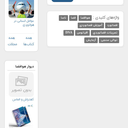
واژه‌های کلیدی :
هوافضا
فضا
ناسا
عوامل انسانی در
هوانوردی
فضانورد
آموزش فضانوردی
تمرینات فضانوردی
اقیانوس
DNA
همه
همه
توالی سنجی
آزمایش
کتاب‌ها
مجلات
دیوار هوافضا
کفتراش و الماس