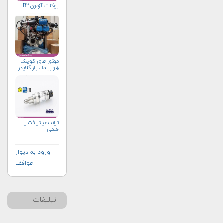
بوکلت آزمون B۲
موتور های کوچک
هواپیما ، پاراگلایدر
ترانسمیتر فشار
قلمی
ورود به دیوار
هوافضا
تبلیغات