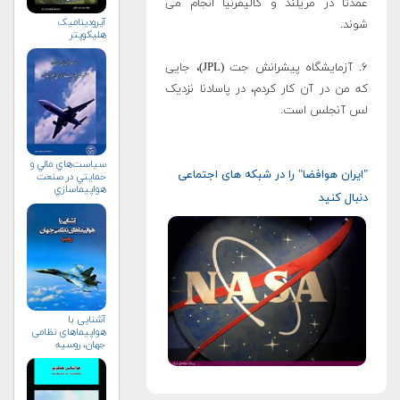
عمدتا در مریلند و کالیفرنیا انجام می
آیرودینامیک
شوند.
هلیکوپتر
۶. آزمایشگاه پیشرانش جت (JPL)، جایی
که من در آن کار کردم، در پاسادنا نزدیک
لس آنجلس است.
سياست‌هاي مالي و
"ایران هوافضا" را در شبکه های اجتماعی
حمايتي در صنعت
هواپيماسازي
دنبال کنید
غيرنظامي+دریافت
نسخه‌ الکترونیکی
آشنایی با
هواپیماهای نظامی
جهان، روسیه