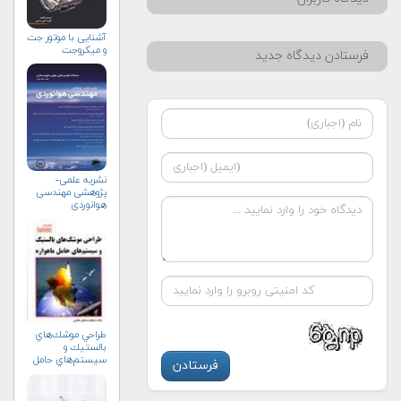
آشنایی با موتور جت
و میکروجت
ستادن دیدگاه جدید
نشریه علمی-
پژوهشی مهندسی
هوانوردی
طراحي موشك‌هاي
بالستيك و
سيستم‌هاي حامل
ماهواره