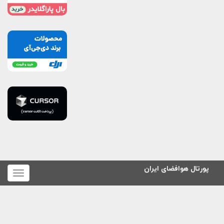
تال هوافضای ایران
برای
نمایش
منو
کلیک
کنید