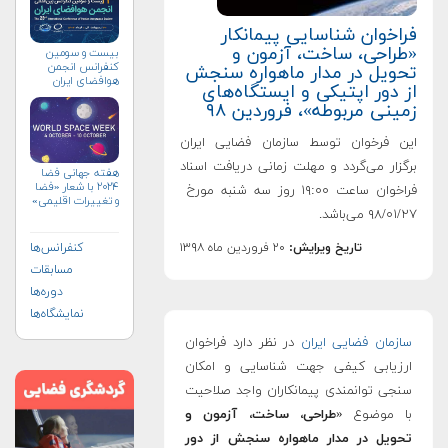
اخوان شناسایی پیمانکار
راحی، ساخت، آزمون و
بیست و سومین
کنفرانس انجمن
ویل در مدار ماهواره سنجش
هوافضای ايران
 دور اپتیکی و ایستگاه‌های
(۱۴۰۴)
ینی مربوطه»، فروردین ۹۸
ن فرخوان توسط سازمان فضایی ایران
زار می‌گردد و مهلت زمانی دریافت اسناد
هفته جهانی فضا
۲۰۲۴ با شعار «فضا
فراخوان ساعت ۱۹:۰۰ روز سه شنبه مورخ
و تغییرات اقلیمی»
۹۸/ می‌باشد.
(+پوستر)
تاریخ ویرایش:
۲۰ فروردین ماه ۱۳۹۸
کنفرانس‌ها
مسابقات
دوره‌ها
نمایشگاه‌ها
زمان فضایی ایران
در نظر دارد فراخوان
زیابی کیفی جهت شناسایی و امکان
جی توانمندی پیمانکاران واجد صلاحیت
 موضوع «
طراحی، ساخت، آزمون و
ویل در مدار ماهواره سنجش از دور