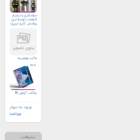
جوشکاری و ترمیم
قطعات توسط لیزر،
پوشش کاری لیزری
ماکت هواپیما
بوکلت آزمون B۱
ورود به دیوار
هوافضا
تبلیغات