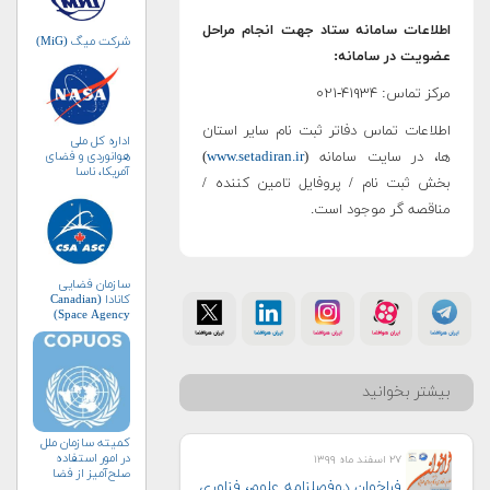
لاعات سامانه ستاد جهت انجام مراحل
شرکت میگ (MiG)
ویت در سامانه:
ز تماس: ۴۱۹۳۴-۰۲۱
لاعات تماس دفاتر ثبت نام سایر استان
اداره کل ملی
هوانوردی و فضای
، در سایت سامانه (
www.setadiran.ir
)
آمریکا، ناسا
ش ثبت نام / پروفایل تامین کننده /
(NASA)
اقصه گر موجود است.
سازمان فضایی
کانادا (Canadian
Space Agency)
شتر بخوانید
کمیته سازمان ملل
در امور استفاده
۲۷ اسفند ماه ۱۳۹۹
صلح‌آمیز از فضا
فراخوان دوفصلنامه علوم، فناوری
(کوپوس)