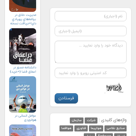
مديريت خلاق در
برنامه‌هاي پهپادي
دارپا+دریافت نسخه‌
الکترونیکی
دانشنامه مصور در
اعماق فضا (+خرید)
عوامل انسانی در
واژه‌های کلیدی :
هوانوردی
شرکت
سازمان
صنایع نظامی
هواپیما
فناوری
هوافضا