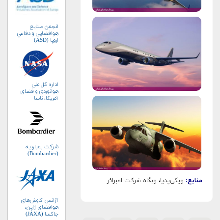
انجمن صنايع
هوافضايي و دفاعي
اروپا (ASD)
اداره کل ملی
هوانوردی و فضای
آمریکا، ناسا
(NASA)
شرکت بمباردیه
(Bombardier)
منابع:
ویکی‌پدیا، وبگاه شرکت امبرائر
آژانس کاوش‌های
هوافضای ژاپن،
جاکسا (JAXA)