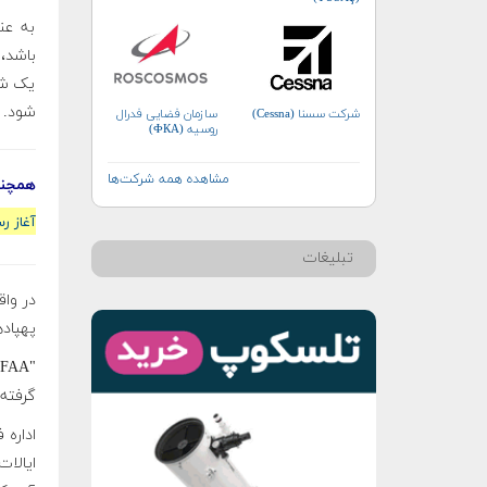
به عن
باشد، 
یک شن
شود.
سازمان فضایی فدرال
شرکت سسنا (Cessna)
روسیه (ФКА)
مشاهده همه شرکت‌ها
همچنی
آغاز ر
تبلیغات
پهپاده
گرفته 
ایالا