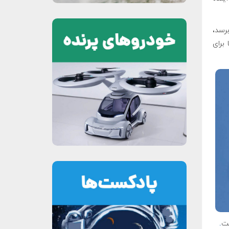
برسد،
 برای
ست
.