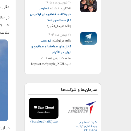
۲۰ فروردین ماه ۱۴۰۵
مقررات
اشکان
در نوشته
تصاویر
خیره‌کننده فضانوردان آرتمیس
در حال
۲ از سمت دور ماه
:
اما اج
واقعا هیجان‌انگیزه
مقاصد
۲۷ بهمن ماه ۱۴۰۴
sully
در نوشته
فهرست
کانال‌های هوافضا و هوانوردی
ایران در تلگرام
:
سلام کانال من هم ثبت
کنید.https://t.me/purple_XCH
سازمان‌ها و شرکت‌ها
استارکلاد (Starcloud)
شرکت صنایع
هوافضای ترکیه
در ای
(TUSAŞ)