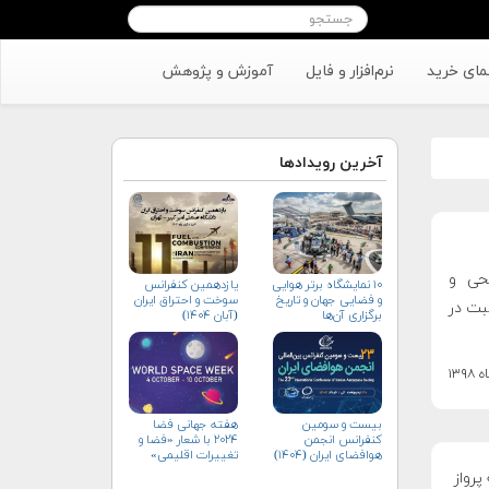
مای خرید
نرم‌افزار و فایل
آموزش و پژوهش
آخرین رویدادها
یحی و
۱۰ نمایشگاه برتر هوایی
یازدهمین کنفرانس
و فضایی جهان و تاریخ
سوخت و احتراق ایران
م) است، به ثبت در
برگزاری آن‌ها
(آبان‌ ۱۴۰۴)
بیست و سومین
هفته جهانی فضا
کنفرانس انجمن
۲۰۲۴ با شعار «فضا و
هوافضای ايران (۱۴۰۴)
تغییرات اقلیمی»
(+پوستر)
پرواز