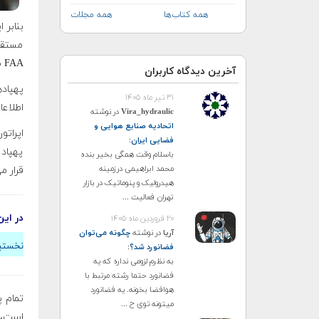
همه کتاب‌ها
همه مجلات
بنابر 
مستقی
FAA منتقل می‌شود.
آخرین دیدگاه کاربران
۳۱ تیر ماه ۱۴۰۵
اطلاعا
Vira_hydraulic
در نوشته
اتحادیه صنایع هوایی و
اپرات
فضایی ایران
:
پهپاد 
باسلام وقت همگی بخیر بنده
محمد ابراهیمی درزمینه
قرار م
هیدرولیک و پنوماتیک در بازار
تهران فعالیت ...
در این
۲۰ فروردین ماه ۱۴۰۵
آریا
در نوشته
چگونه می‌توان
نخستین
فضانورد شد؟
:
به نظرم لزومی نداره که یه
فضانورد حتما رشته مرتبط با
هوافضا بخونه. یه فضانورد
میتونه توی ح ...