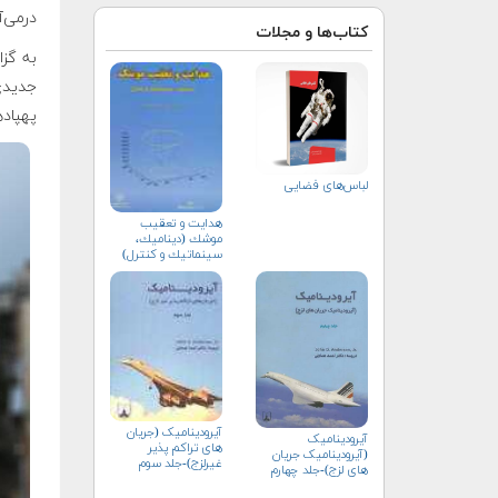
درمی‌آ
کتاب‌ها و مجلات
جدیدی 
پهپاده
لباس‌های فضایی
هدايت و تعقيب
موشك (ديناميك،
سينماتيك و كنترل)
آیرودینامیک (جریان
آیرودینامیک
های تراکم پذیر
(آیرودینامیک جریان
غیرلزج)-جلد سوم
های لزج)-جلد چهارم