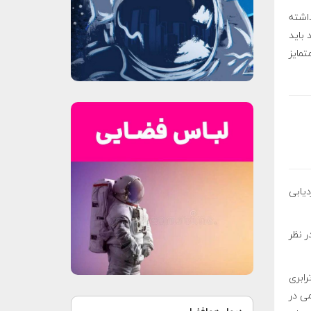
اشته
 باید
مایز
ای ردیابی
 در نظر
اره‌ای از واحد ترابری
ی در