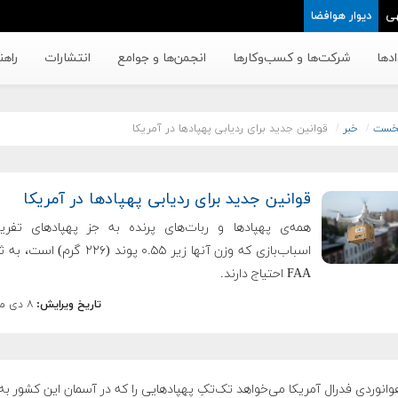
ی
دیوار هوافضا
دها
شرکت‌ها و کسب‌وکار‌ها
انجمن‌ها و جوامع
انتشارات
راهن
خست
خبر
قوانین جدید برای ردیابی پهپادها در آمریکا
قوانین جدید برای ردیابی پهپادها در آمریکا
همه‌ی پهپادها و ربات‌های پرنده به جز پهپادهای تفر
اسباب‌بازی که وزن آنها زیر ۰.۵۵ پوند (۲۲۶ گر
FAA احتیاج دارند.
تاریخ ویرایش:
۸ دی ماه ۱۳۹۸
هوانوردی فدرال آمریکا می‌خواهد تک‌تکِ پهپادهایی را که در آسمان این کشور به 