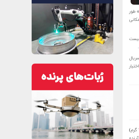
ه طور
کانی
 لازم نیست
.
ریال
ختیار
تمام پهپادها به جز پهپادهای تفریحی و اسباب‌بازی که وزن آنها زیر ۰.۵۵ پوند (۲۲۶ گرم)
 آینده