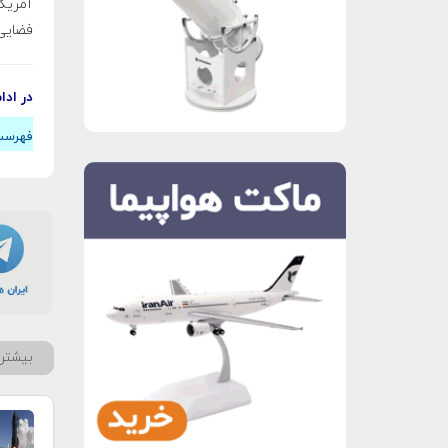
آمریکا
فضایی 
در ادا
فهرست 
بیشتر 