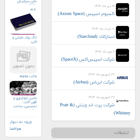
خازن سرامیکی
وتانتال
۱۵ دی ماه ۱۴۰۴
اکسیوم اسپیس (Axiom Space)
۱۰ خرداد ماه ۱۴۰۴
استارکلاد (Starcloud)
لاگ بوک خلبانی و
فنی
۶ مهر ماه ۱۴۰۳
شرکت اسپیس‌اکس (SpaceX)
۲۷ شهریور ماه ۱۴۰۳
ماکت soyuz
شرکت ایرباس (Airbus)
۲۷ شهریور ماه ۱۴۰۳
تامین انواع ورق و
آهن آلات
شرکت پرت اند ویتنی (Pratt &
تخصصی، ساخت
سازه
Whitney)
ورود به دیوار
هوافضا
تبلیغات