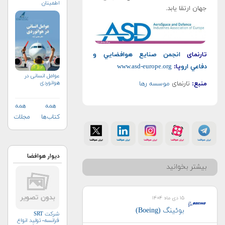
اطمينان
جهان ارتقا يابد.
تارنمای
انجمن صنايع هوافضايي و
دفاعي ارو
پا:
www.asd-europe.org
عوامل انسانی در
هوانوردی
منبع:
تارنمای
موسسه رها
همه
همه
کتاب‌ها
مجلات
دیوار هوافضا
بیشتر بخوانید
۱۵ دی ماه ۱۴۰۴
بوئینگ (Boeing)
شرکت SRT
فرانسه- تولید انواع