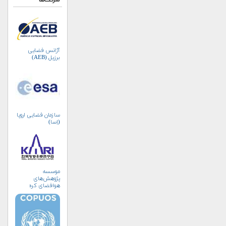
شرکت‌ها
آژانس فضایی
برزیل (AEB)
سازمان فضایی اروپا
(اِسا)
موسسه
پژوهش‌های
هوافضای کره
جنوبی (KARI)