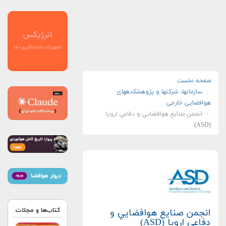
صفحه نخست
سازمان‏ها، شرکت‏ها و پژوهشکده‏های
هوافضایی خارجی
انجمن صنايع هوافضايي و دفاعي اروپا
(ASD)
کتاب‌ها و مجلات
انجمن صنايع هوافضايي و
دفاعي اروپا (ASD)