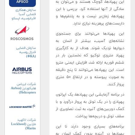
این پهپادها، کوچک هستند و می‌توان به
سادگی از آنها استفاده کرد. بررسی با این
سازمان همکاری
فضایی آسیا
پهپادها، زمان‌بر نیست و به پلتفرم‌ها و
اقیانوسیه، اپسکو
(APSCO)
داربست‌های پرهزینه نیازی ندارد.
این پهپادها می‌توانند برای جستجوی
نشانه‌های آسیب، بیشتر از انسان به
دیوارها نزدیک‌ شوند. هدف از به کارگیری
سازمان فضایی
فدرال روسیه
پهپاد متروی توکیو که نخستین بار در
(ФКА)
ششم فوریه ارائه شد، افزایش ایمنی مترو
است. این پهپادها می‌توانند تا پنج دقیقه
به صورت پیوسته و در ارتفاع ۵۰ متری
پرواز کنند.
شرکت ایرباس
هلیکوپترز (Airbus
Helicopters)
در برنامه آزمایشی این پهپادها، یک اپراتور،
پهپادی را در یک تونل به پرواز درآورد و با
کمک دوربین‌های آنبرد، به ثبت تصاویری از
سقف تونل و دریچه‌ها پرداخت
.
شرکت لاکهید
مارتین (Lockheed
برنامه‌های بسیاری وجود دارند تا این
Martin)
پهپادها در آینده بدون کمک انسان به