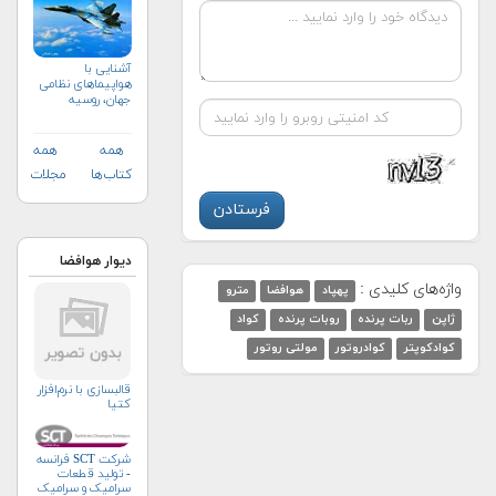
آشنایی با
هواپیماهای نظامی
جهان، روسیه
همه
همه
کتاب‌ها
مجلات
دیوار هوافضا
واژه‌های کلیدی :
پهپاد
هوافضا
مترو
ژاپن
ربات پرنده
روبات پرنده
کواد
کوادکوپتر
کوادروتور
مولتی روتور
قالبسازی با نرم‌افزار
کتیا
شرکت SCT فرانسه
- تولید قطعات
سرامیک و سرامیک